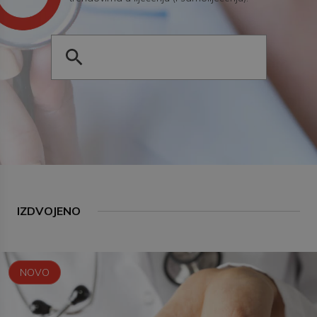
IZDVOJENO
NOVO