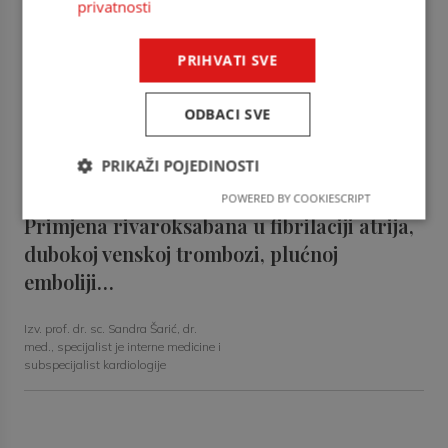
privatnosti
endokrinologije i dijabetologije
Jesu li svi direktni oralni antikoagulansi
PRIHVATI SVE
jednako učinkoviti u prevenciji…
ODBACI SVE
Mato Gjurčević, dr. med., specijalist
neurolog, subspecijalist intenzivne
PRIKAŽI POJEDINOSTI
neurologije
POWERED BY COOKIESCRIPT
Primjena rivaroksabana u fibrilaciji atrija,
dubokoj venskoj trombozi, plućnoj
emboliji…
Izv. prof. dr. sc. Sandra Šarić, dr.
med., specijalist je interne medicine i
subspecijalist kardiologije