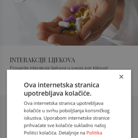
INTERAKCIJE LIJEKOVA
Provjerite interakcije lijekova u svega par klikova!
×
Ova internetska stranica
upotrebljava kolačiće.
Ova internetska stranica upotrebljava
Šećerna bolest tip 2 = kardiovaskularna
kolačiće u svrhu poboljšanja korisničkog
bolest
iskustva. Uporabom internetske stranice
prihvaćate sve kolačiće sukladno našoj
doc. dr. sc. Višnja Kokić Maleš,
Politici kolačića. Detaljnije na
Politika
dr.med., specijalististica