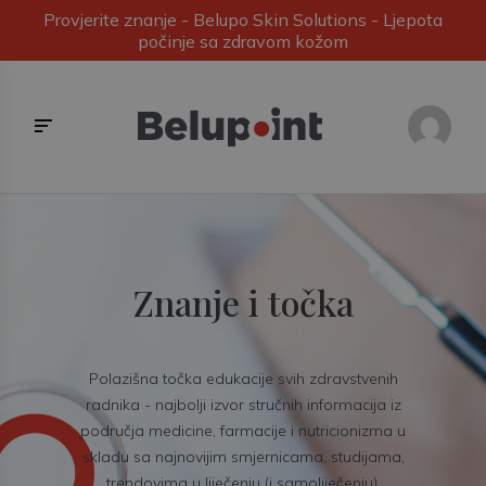
Provjerite znanje - Belupo Skin Solutions - Ljepota
počinje sa zdravom kožom
Znanje i točka
Polazišna točka edukacije svih zdravstvenih
radnika - najbolji izvor stručnih informacija iz
područja medicine, farmacije i nutricionizma u
skladu sa najnovijim smjernicama, studijama,
trendovima u liječenju (i samoliječenju).