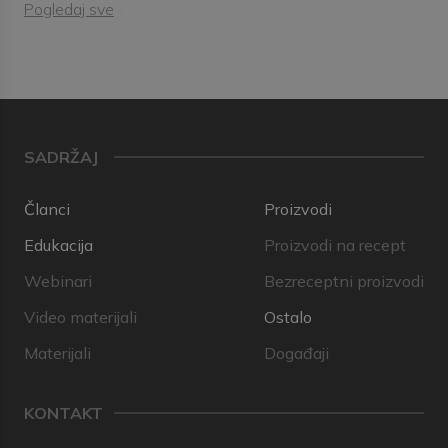
Pogledaj sve
SADRŽAJ
Članci
Proizvodi
Edukacija
Proizvodi na recept
Webinari
Bezreceptni proizvodi
Video materijali
Ostalo
Materijali
Događaji
KONTAKT