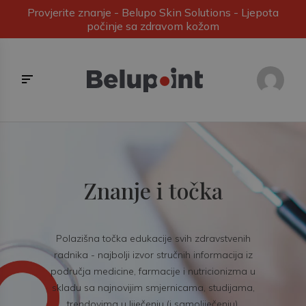
Provjerite znanje - Belupo Skin Solutions - Ljepota
počinje sa zdravom kožom
Znanje i točka
Polazišna točka edukacije svih zdravstvenih
radnika - najbolji izvor stručnih informacija iz
područja medicine, farmacije i nutricionizma u
skladu sa najnovijim smjernicama, studijama,
trendovima u liječenju (i samoliječenju).