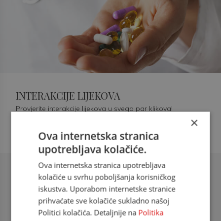
INTERAKCIJE LIJEKOVA
Provjerite interakcije lijekova u svega par klikova!
×
Ova internetska stranica
upotrebljava kolačiće.
Ova internetska stranica upotrebljava
Šećerna bolest tip 2 = kardiovaskularna
kolačiće u svrhu poboljšanja korisničkog
bolest
iskustva. Uporabom internetske stranice
prihvaćate sve kolačiće sukladno našoj
doc. dr. sc. Višnja Kokić Maleš,
Politici kolačića. Detaljnije na
Politika
dr.med., specijalististica