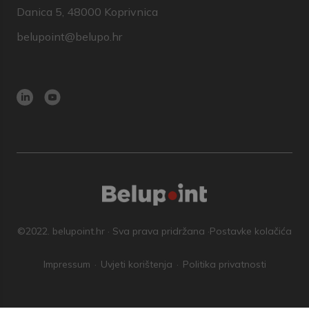
Danica 5, 48000 Koprivnica
belupoint@belupo.hr
©2022. belupoint.hr · Sva prava pridržana ·
Postavke kolačića
Impressum
Uvjeti korištenja
Politika privatnosti