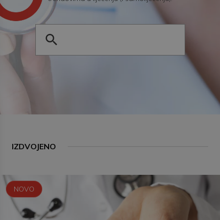
IZDVOJENO
NOVO