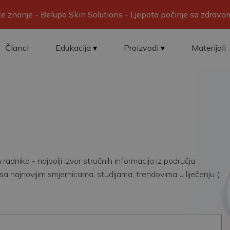
ite znanje - Belupo Skin Solutions - Ljepota počinje sa zdrav
Članci
Edukacija
Proizvodi
Materijali
adnika - najbolji izvor stručnih informacija iz područja
sa najnovijim smjernicama, studijama, trendovima u liječenju (i