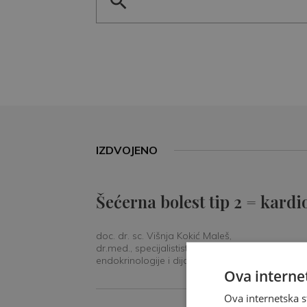
IZDVOJENO
Šećerna bolest tip 2 = kardi
doc. dr. sc. Višnja Kokić Maleš,
dr.med., specijalististica
endokrinologije i dijabetologije
Ova internet
Ova internetska s