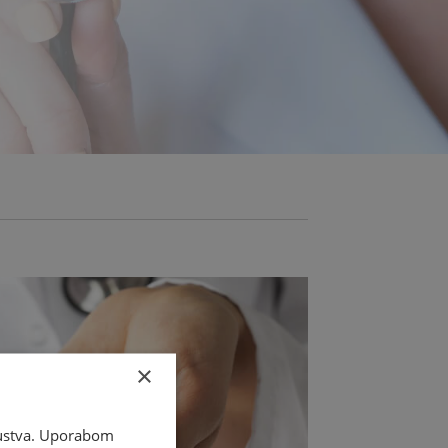
×
skustva. Uporabom