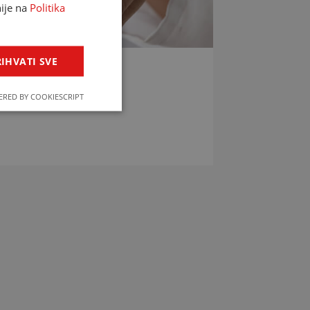
nije na
Politika
IHVATI SVE
LIJEKOVA
RED BY COOKIESCRIPT
jekova u svega par klikova!