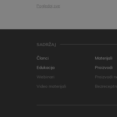
Pogledaj sve
SADRŽAJ
Članci
Materijali
Edukacija
Proizvodi
Webinari
Proizvodi n
Video materijali
Bezreceptni