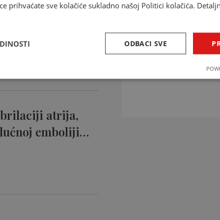
ce prihvaćate sve kolačiće sukladno našoj Politici kolačića. Detalj
ntikoagulansi
ciji…
EDINOSTI
ODBACI SVE
PR
INTERAKCIJE 
POWE
Provjerite interakcije li
rilaciji atrija,
lućnoj emboliji…