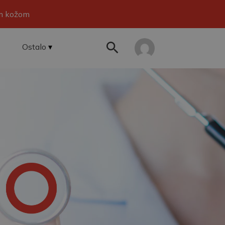
om kožom
Ostalo