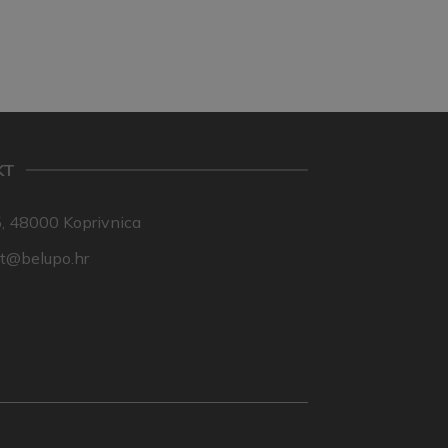
KT
, 48000 Koprivnica
nt@belupo.hr