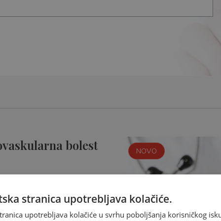
ovaskularna bolest
NOVO
ska stranica upotrebljava kolačiće.
tranica upotrebljava kolačiće u svrhu poboljšanja korisničkog i