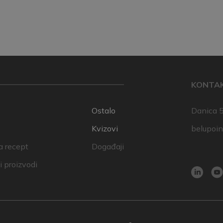
KONTA
Ostalo
Danica 5
Kvizovi
belupoi
a recept
Događaji
 proizvodi