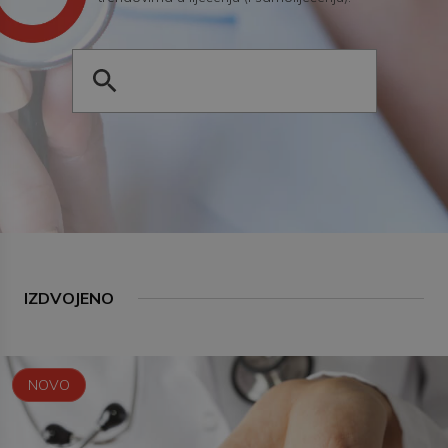
IZDVOJENO
NOVO