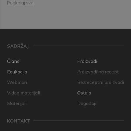
Pogledaj sve
SADRŽAJ
Članci
Proizvodi
Edukacija
Proizvodi na recept
Webinari
Bezreceptni proizvodi
Video materijali
Ostalo
Materijali
Događaji
KONTAKT