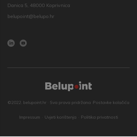
Danica 5, 48000 Koprivnica
belupoint@belupo.hr
©2022. belupoint.hr · Sva prava pridržana ·
Postavke kolačića
Impressum
Uvjeti korištenja
Politika privatnosti