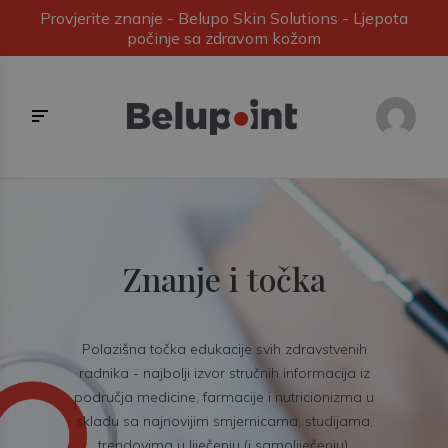
Provjerite znanje - Belupo Skin Solutions - Ljepota
počinje sa zdravom kožom
Znanje i točka
Polazišna točka edukacije svih zdravstvenih
radnika - najbolji izvor stručnih informacija iz
područja medicine, farmacije i nutricionizma u
skladu sa najnovijim smjernicama, studijama,
trendovima u liječenju (i samoliječenju).