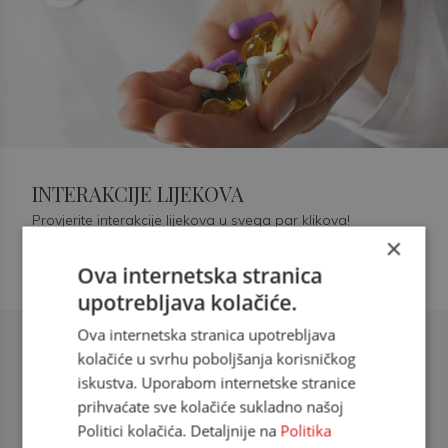
INTERAKCIJE LIJEKOVA
Provjerite interakcije lijekova u svega par klikova!
×
Ova internetska stranica
upotrebljava kolačiće.
Ova internetska stranica upotrebljava
Šećerna bolest tip 2 = kardiovaskularna
kolačiće u svrhu poboljšanja korisničkog
bolest
iskustva. Uporabom internetske stranice
prihvaćate sve kolačiće sukladno našoj
doc. dr. sc. Višnja Kokić Maleš,
Politici kolačića. Detaljnije na
Politika
dr.med., specijalististica