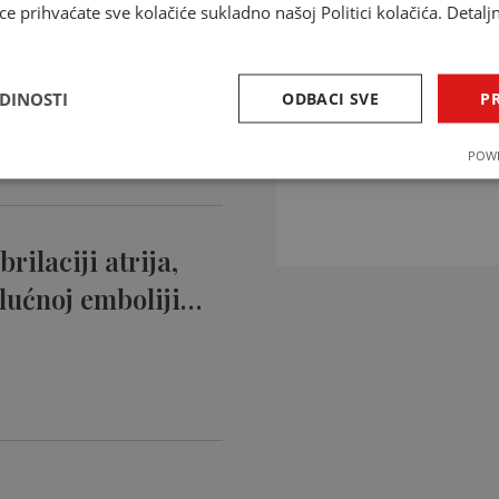
ce prihvaćate sve kolačiće sukladno našoj Politici kolačića. Detalj
ntikoagulansi
ciji…
EDINOSTI
ODBACI SVE
PR
INTERAKCIJE 
POWE
Provjerite interakcije li
rilaciji atrija,
lućnoj emboliji…