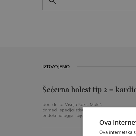
IZDVOJENO
Šećerna bolest tip 2 = kardi
doc. dr. sc. Višnja Kokić Maleš,
dr.med., specijalististica
endokrinologije i dijabetologije
Ova internet
Ova internetska s