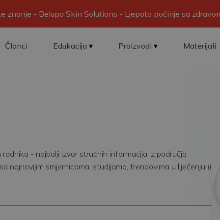
ite znanje - Belupo Skin Solutions - Ljepota počinje sa zdrav
Članci
Edukacija
Proizvodi
Materijali
adnika - najbolji izvor stručnih informacija iz područja
sa najnovijim smjernicama, studijama, trendovima u liječenju (i