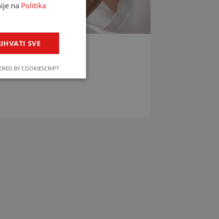
nije na
Politika
IHVATI SVE
LIJEKOVA
RED BY COOKIESCRIPT
jekova u svega par klikova!