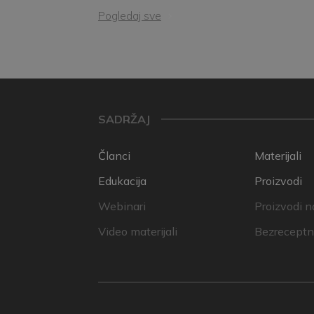
Pogledaj sve
SADRŽAJ
Članci
Materijali
Edukacija
Proizvodi
Webinari
Proizvodi n
Video materijali
Bezreceptni