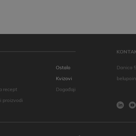
KONTA
Ostalo
Danica 5
Kvizovi
belupoi
a recept
Događaji
 proizvodi