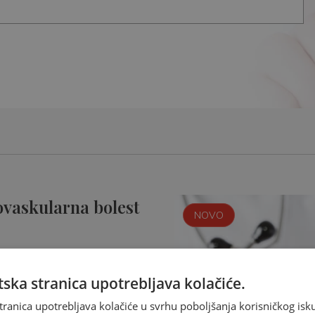
ovaskularna bolest
NOVO
ska stranica upotrebljava kolačiće.
tranica upotrebljava kolačiće u svrhu poboljšanja korisničkog i