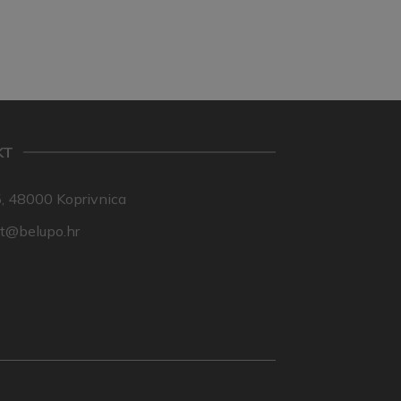
KT
, 48000 Koprivnica
nt@belupo.hr