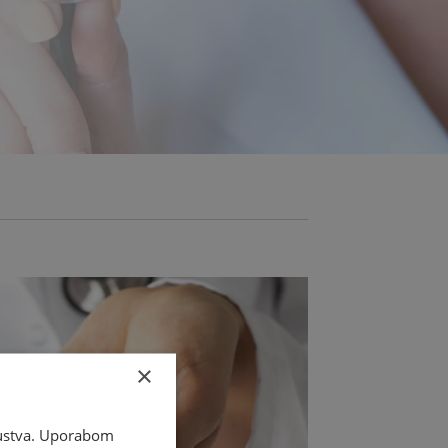
×
skustva. Uporabom