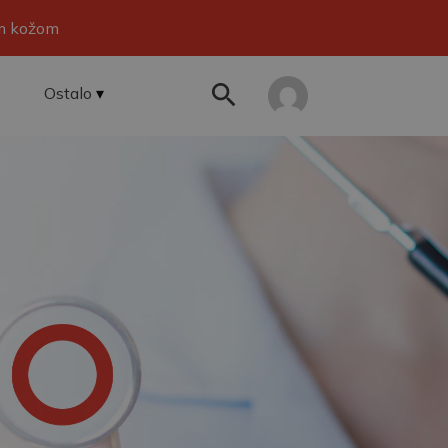
om kožom
Ostalo