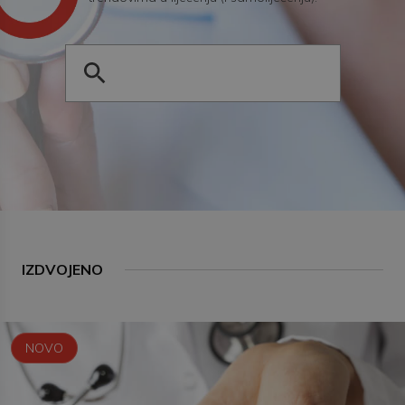
IZDVOJENO
NOVO