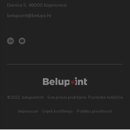
Danica 5, 48000 Koprivnica
belupoint@belupo.hr
©2022. belupoint.hr · Sva prava pridržana ·
Postavke kolačića
Impressum
Uvjeti korištenja
Politika privatnosti