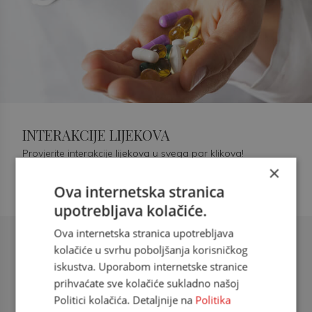
INTERAKCIJE LIJEKOVA
Provjerite interakcije lijekova u svega par klikova!
×
Ova internetska stranica
upotrebljava kolačiće.
Ova internetska stranica upotrebljava
Šećerna bolest tip 2 = kardiovaskularna
kolačiće u svrhu poboljšanja korisničkog
bolest
iskustva. Uporabom internetske stranice
prihvaćate sve kolačiće sukladno našoj
doc. dr. sc. Višnja Kokić Maleš,
Politici kolačića. Detaljnije na
Politika
dr.med., specijalististica