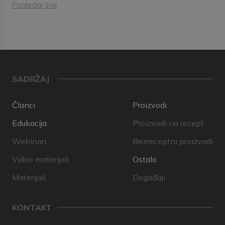
Pogledaj sve
SADRŽAJ
Članci
Proizvodi
Edukacija
Proizvodi na recept
Webinari
Bezreceptni proizvodi
Video materijali
Ostalo
Materijali
Događaji
KONTAKT