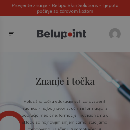
Provjerite znanje - Belupo Skin Solutions - Ljepota
počinje sa zdravom kožom
Znanje i točka
Polazišna točka edukacije svih zdravstvenih
radnika - najbolji izvor stručnih informacija iz
područja medicine, farmacije i nutricionizma u
skladu sa najnovijim smjernicama, studijama,
trendovima u liječenju (i samoliječenju).