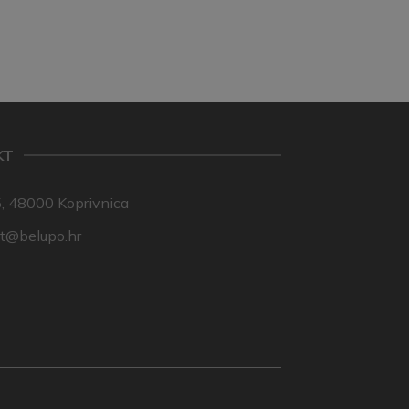
KT
, 48000 Koprivnica
nt@belupo.hr