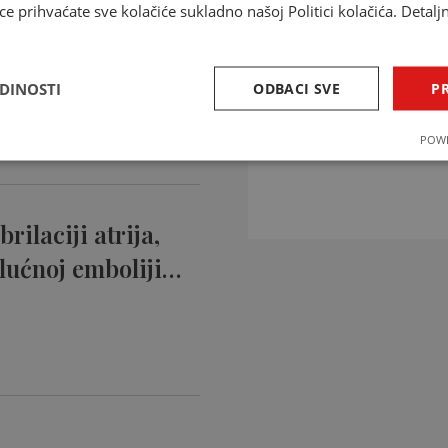
ce prihvaćate sve kolačiće sukladno našoj Politici kolačića. Detalj
ntikoagulansi
ciji…
EDINOSTI
ODBACI SVE
PR
INTERAKCIJE 
POWE
Provjerite interakcije li
rilaciji atrija,
lućnoj emboliji…