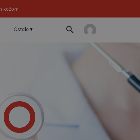
om kožom
Ostalo