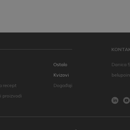
KONTA
Ostalo
Danica 5
Kvizovi
belupoi
a recept
Događaji
 proizvodi