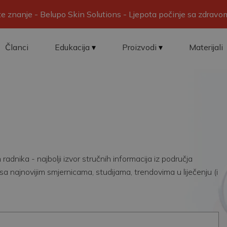
ite znanje - Belupo Skin Solutions - Ljepota počinje sa zdrav
Članci
Edukacija
Proizvodi
Materijali
adnika - najbolji izvor stručnih informacija iz područja
sa najnovijim smjernicama, studijama, trendovima u liječenju (i