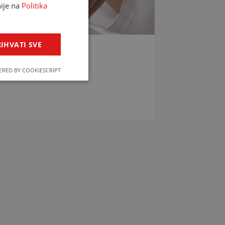
nije na
Politika
IHVATI SVE
LIJEKOVA
RED BY COOKIESCRIPT
jekova u svega par klikova!