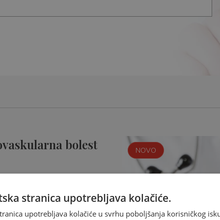
ovaskularna bolest
NOVO
ska stranica upotrebljava kolačiće.
tranica upotrebljava kolačiće u svrhu poboljšanja korisničkog i