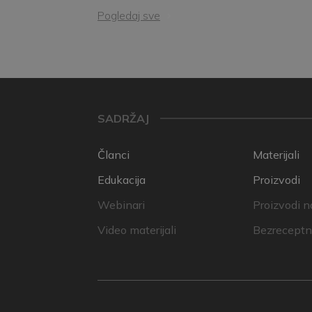
Pogledaj sve
SADRŽAJ
Članci
Materijali
Edukacija
Proizvodi
Webinari
Proizvodi n
Video materijali
Bezreceptni