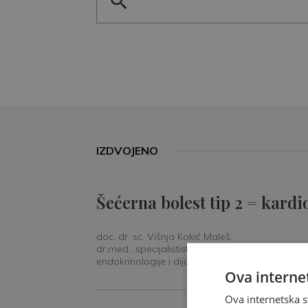
IZDVOJENO
Šećerna bolest tip 2 = kardi
doc. dr. sc. Višnja Kokić Maleš,
dr.med., specijalististica
endokrinologije i dijabetologije
Ova internet
Ova internetska s