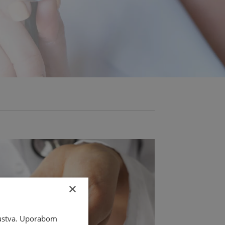
×
skustva. Uporabom