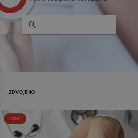
IZDVOJENO
NOVO