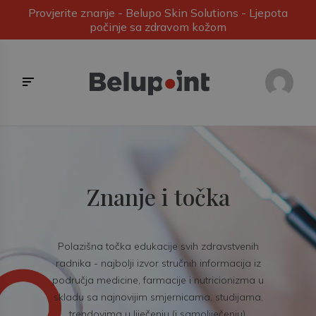
Provjerite znanje - Belupo Skin Solutions - Ljepota
počinje sa zdravom kožom
Znanje i točka
Polazišna točka edukacije svih zdravstvenih
radnika - najbolji izvor stručnih informacija iz
područja medicine, farmacije i nutricionizma u
skladu sa najnovijim smjernicama, studijama,
trendovima u liječenju (i samoliječenju).