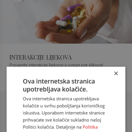
INTERAKCIJE LIJEKOVA
Provjerite interakcije lijekova u svega par klikova!
×
Ova internetska stranica
upotrebljava kolačiće.
Ova internetska stranica upotrebljava
Šećerna bolest tip 2 = kardiovaskularna
kolačiće u svrhu poboljšanja korisničkog
bolest
iskustva. Uporabom internetske stranice
prihvaćate sve kolačiće sukladno našoj
doc. dr. sc. Višnja Kokić Maleš,
Politici kolačića. Detaljnije na
Politika
dr.med., specijalististica