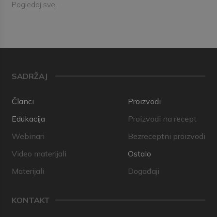
Pogledaj sve
SADRŽAJ
Članci
Proizvodi
Edukacija
Proizvodi na recept
Webinari
Bezreceptni proizvodi
Video materijali
Ostalo
Materijali
Događaji
KONTAKT