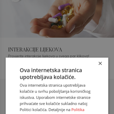
INTERAKCIJE LIJEKOVA
Provjerite interakcije lijekova u svega par klikova!
×
Ova internetska stranica
upotrebljava kolačiće.
Ova internetska stranica upotrebljava
Šećerna bolest tip 2 = kardiovaskularna
kolačiće u svrhu poboljšanja korisničkog
bolest
iskustva. Uporabom internetske stranice
prihvaćate sve kolačiće sukladno našoj
doc. dr. sc. Višnja Kokić Maleš,
Politici kolačića. Detaljnije na
Politika
dr.med., specijalististica