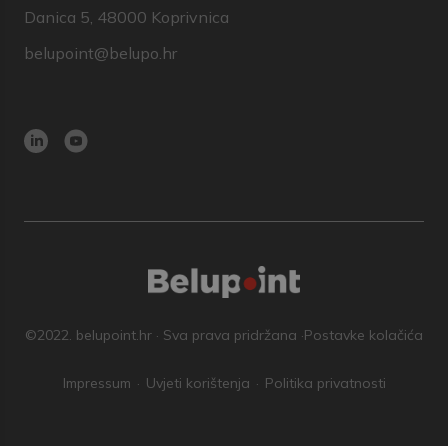
Danica 5, 48000 Koprivnica
belupoint@belupo.hr
©2022. belupoint.hr · Sva prava pridržana ·
Postavke kolačića
Impressum
Uvjeti korištenja
Politika privatnosti