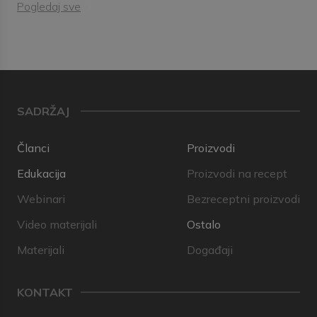
Pogledaj sve
SADRŽAJ
Članci
Proizvodi
Edukacija
Proizvodi na recept
Webinari
Bezreceptni proizvodi
Video materijali
Ostalo
Materijali
Događaji
KONTAKT