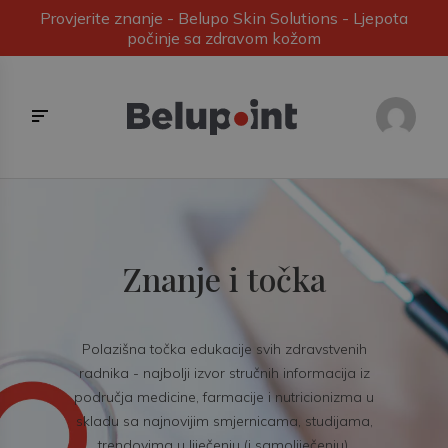
Provjerite znanje - Belupo Skin Solutions - Ljepota
počinje sa zdravom kožom
Znanje i točka
Polazišna točka edukacije svih zdravstvenih
radnika - najbolji izvor stručnih informacija iz
područja medicine, farmacije i nutricionizma u
skladu sa najnovijim smjernicama, studijama,
trendovima u liječenju (i samoliječenju).