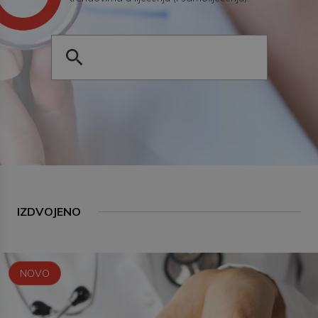
IZDVOJENO
NOVO