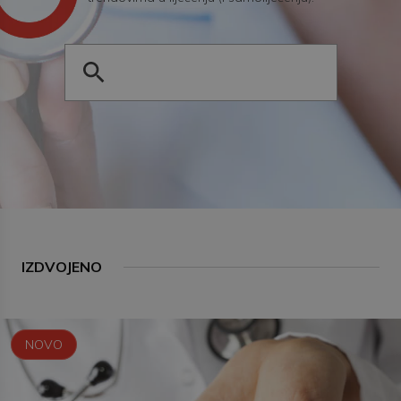
IZDVOJENO
NOVO