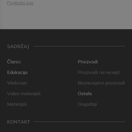
Pogledaj sve
SADRŽAJ
Članci
Proizvodi
Edukacija
Proizvodi na recept
Webinari
Bezreceptni proizvodi
Video materijali
Ostalo
Materijali
Događaji
KONTAKT