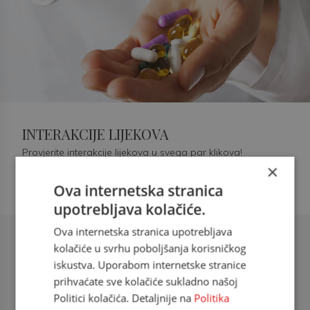
INTERAKCIJE LIJEKOVA
Provjerite interakcije lijekova u svega par klikova!
×
Ova internetska stranica
upotrebljava kolačiće.
Ova internetska stranica upotrebljava
Šećerna bolest tip 2 = kardiovaskularna
kolačiće u svrhu poboljšanja korisničkog
bolest
iskustva. Uporabom internetske stranice
prihvaćate sve kolačiće sukladno našoj
doc. dr. sc. Višnja Kokić Maleš,
Politici kolačića. Detaljnije na
Politika
dr.med., specijalististica