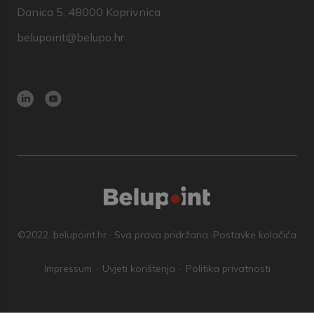
Danica 5, 48000 Koprivnica
belupoint@belupo.hr
©2022. belupoint.hr · Sva prava pridržana ·
Postavke kolačića
Impressum
Uvjeti korištenja
Politika privatnosti