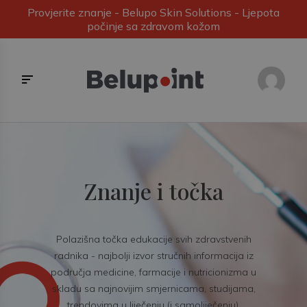
Provjerite znanje - Belupo Skin Solutions - Ljepota
počinje sa zdravom kožom
Znanje i točka
Polazišna točka edukacije svih zdravstvenih
radnika - najbolji izvor stručnih informacija iz
područja medicine, farmacije i nutricionizma u
skladu sa najnovijim smjernicama, studijama,
trendovima u liječenju (i samoliječenju).