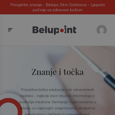
Provjerite znanje - Belupo Skin Solutions - Ljepota
počinje sa zdravom kožom
Znanje i točka
Polazišna točka edukacije svih zdravstvenih
radnika - najbolji izvor stručnih informacija iz
područja medicine, farmacije i nutricionizma u
skladu sa najnovijim smjernicama, studijama,
trendovima u liječenju (i samoliječenju).