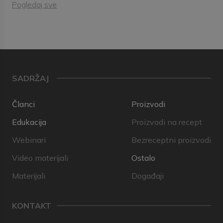
Pogledaj sve
SADRŽAJ
Članci
Proizvodi
Edukacija
Proizvodi na recept
Webinari
Bezreceptni proizvodi
Video materijali
Ostalo
Materijali
Događaji
KONTAKT