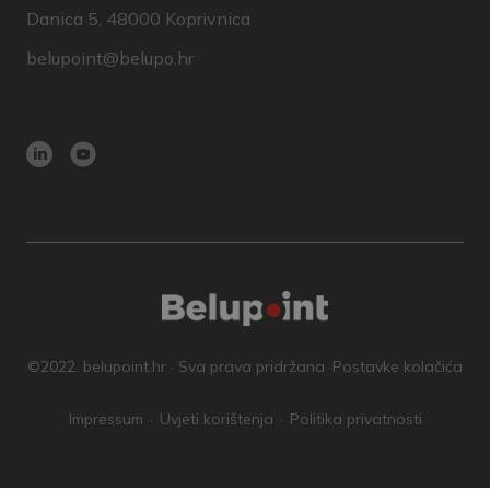
Danica 5, 48000 Koprivnica
belupoint@belupo.hr
©2022. belupoint.hr · Sva prava pridržana ·
Postavke kolačića
Impressum
Uvjeti korištenja
Politika privatnosti