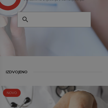
IZDVOJENO
NOVO