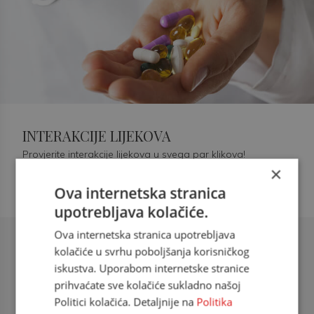
INTERAKCIJE LIJEKOVA
Provjerite interakcije lijekova u svega par klikova!
×
Ova internetska stranica
upotrebljava kolačiće.
Ova internetska stranica upotrebljava
Šećerna bolest tip 2 = kardiovaskularna
kolačiće u svrhu poboljšanja korisničkog
bolest
iskustva. Uporabom internetske stranice
prihvaćate sve kolačiće sukladno našoj
doc. dr. sc. Višnja Kokić Maleš,
Politici kolačića. Detaljnije na
Politika
dr.med., specijalististica