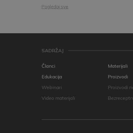
Pogledaj sve
SADRŽAJ
Članci
Materijali
Edukacija
Proizvodi
Webinari
Proizvodi n
Video materijali
Bezreceptni