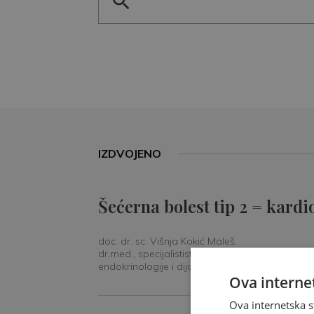
IZDVOJENO
Šećerna bolest tip 2 = kardi
doc. dr. sc. Višnja Kokić Maleš,
dr.med., specijalististica
endokrinologije i dijabetologije
Ova internet
Ova internetska s