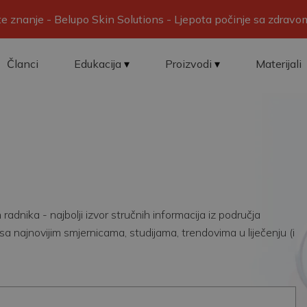
ite znanje - Belupo Skin Solutions - Ljepota počinje sa zdrav
Članci
Edukacija
Proizvodi
Materijali
adnika - najbolji izvor stručnih informacija iz područja
sa najnovijim smjernicama, studijama, trendovima u liječenju (i