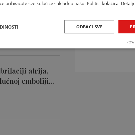
ce prihvaćate sve kolačiće sukladno našoj Politici kolačića. Detalj
ntikoagulansi
ciji…
EDINOSTI
ODBACI SVE
PR
INTERAKCIJE 
POWE
Provjerite interakcije li
rilaciji atrija,
lućnoj emboliji…