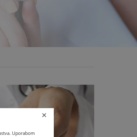
×
skustva. Uporabom