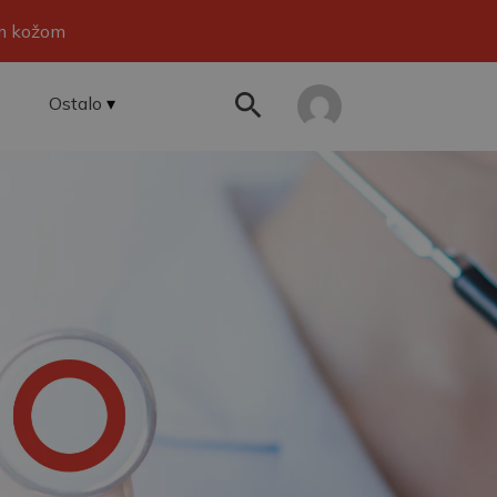
om kožom
Ostalo