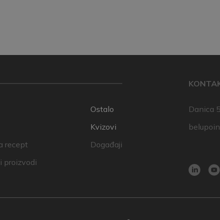
KONTA
Ostalo
Danica 5
Kvizovi
belupoi
a recept
Događaji
 proizvodi