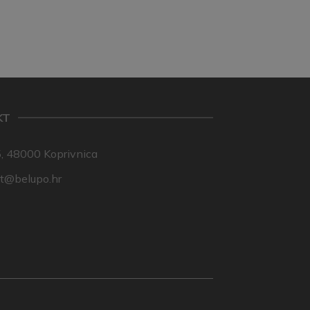
KT
, 48000 Koprivnica
nt@belupo.hr