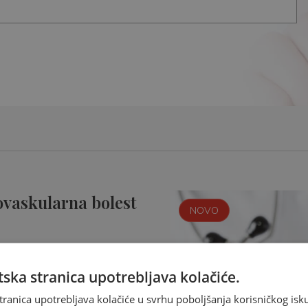
ovaskularna bolest
NOVO
ska stranica upotrebljava kolačiće.
tranica upotrebljava kolačiće u svrhu poboljšanja korisničkog i