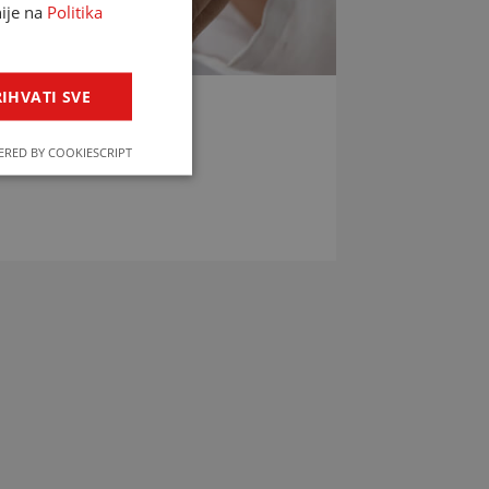
nije na
Politika
IHVATI SVE
LIJEKOVA
RED BY COOKIESCRIPT
jekova u svega par klikova!