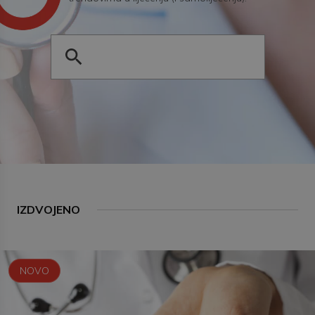
IZDVOJENO
NOVO