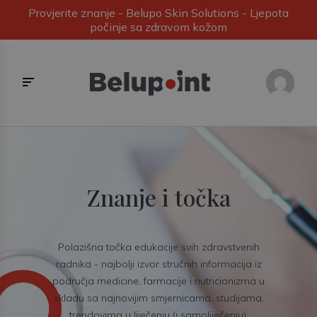
Provjerite znanje - Belupo Skin Solutions - Ljepota
počinje sa zdravom kožom
Znanje i točka
Polazišna točka edukacije svih zdravstvenih
radnika - najbolji izvor stručnih informacija iz
područja medicine, farmacije i nutricionizma u
skladu sa najnovijim smjernicama, studijama,
trendovima u liječenju (i samoliječenju).