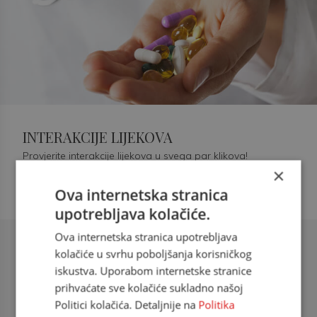
INTERAKCIJE LIJEKOVA
Provjerite interakcije lijekova u svega par klikova!
×
Ova internetska stranica
upotrebljava kolačiće.
Ova internetska stranica upotrebljava
Šećerna bolest tip 2 = kardiovaskularna
kolačiće u svrhu poboljšanja korisničkog
bolest
iskustva. Uporabom internetske stranice
prihvaćate sve kolačiće sukladno našoj
doc. dr. sc. Višnja Kokić Maleš,
Politici kolačića. Detaljnije na
Politika
dr.med., specijalististica