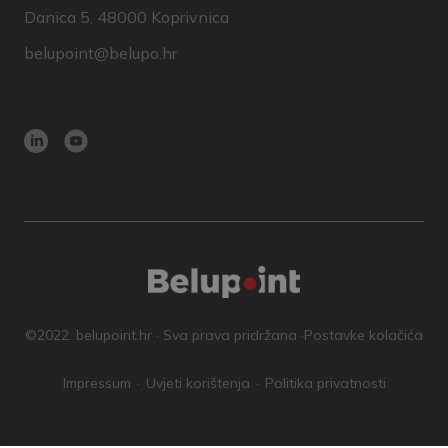
Danica 5, 48000 Koprivnica
belupoint@belupo.hr
©2022. belupoint.hr · Sva prava pridržana ·
Postavke kolačića
Impressum
Uvjeti korištenja
Politika privatnosti