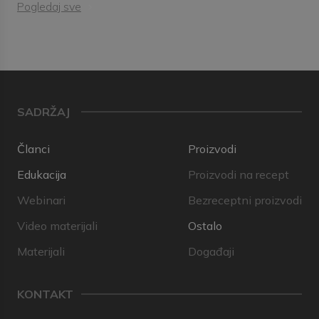
Pogledaj sve
SADRŽAJ
Članci
Proizvodi
Edukacija
Proizvodi na recept
Webinari
Bezreceptni proizvodi
Video materijali
Ostalo
Materijali
Događaji
KONTAKT