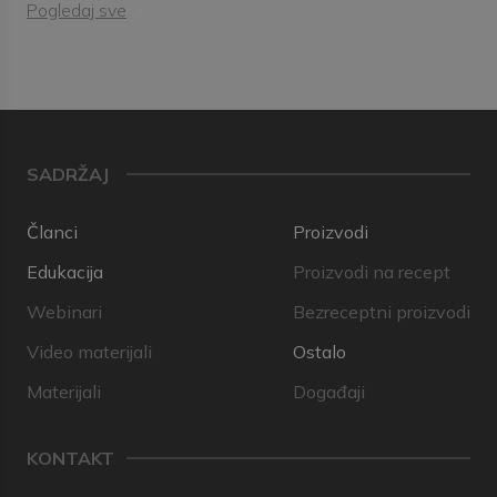
Pogledaj sve
SADRŽAJ
Članci
Proizvodi
Edukacija
Proizvodi na recept
Webinari
Bezreceptni proizvodi
Video materijali
Ostalo
Materijali
Događaji
KONTAKT