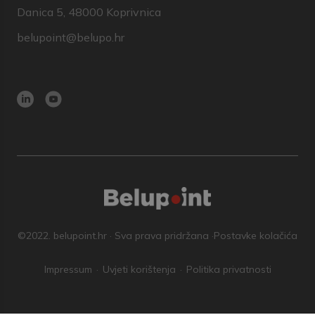
Danica 5, 48000 Koprivnica
belupoint@belupo.hr
©2022. belupoint.hr · Sva prava pridržana ·
Postavke kolačića
Impressum
Uvjeti korištenja
Politika privatnosti