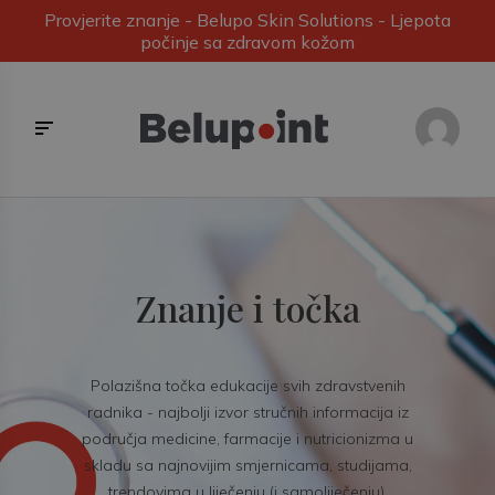
Provjerite znanje - Belupo Skin Solutions - Ljepota
počinje sa zdravom kožom
Znanje i točka
Polazišna točka edukacije svih zdravstvenih
radnika - najbolji izvor stručnih informacija iz
područja medicine, farmacije i nutricionizma u
skladu sa najnovijim smjernicama, studijama,
trendovima u liječenju (i samoliječenju).