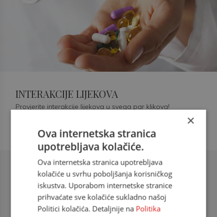
INTERAKCIJE LIJEKOVA
Provjerite interakcije lijekova u svega par klikova!
×
Ova internetska stranica
upotrebljava kolačiće.
Ova internetska stranica upotrebljava
Šećerna bolest tip 2 = kardiovaskularna
kolačiće u svrhu poboljšanja korisničkog
bolest
iskustva. Uporabom internetske stranice
prihvaćate sve kolačiće sukladno našoj
doc. dr. sc. Višnja Kokić Maleš,
Politici kolačića. Detaljnije na
Politika
dr.med., specijalististica