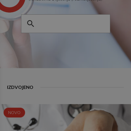
IZDVOJENO
NOVO