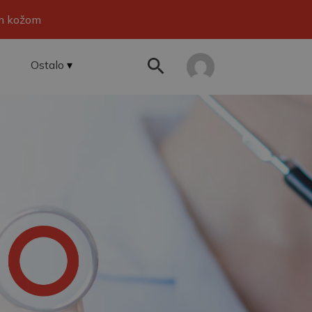
om kožom
Ostalo