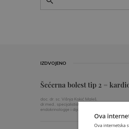
IZDVOJENO
Šećerna bolest tip 2 = kardi
doc. dr. sc. Višnja Kokić Maleš,
dr.med., specijalististica
endokrinologije i dijabetologije
Ova internet
Ova internetska s