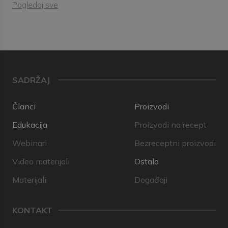
Pogledaj sve
SADRŽAJ
Članci
Proizvodi
Edukacija
Proizvodi na recept
Webinari
Bezreceptni proizvodi
Video materijali
Ostalo
Materijali
Događaji
KONTAKT