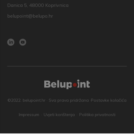
Danica 5, 48000 Koprivnica
belupoint@belupo.hr
©2022. belupoint.hr · Sva prava pridržana ·
Postavke kolačića
Impressum
Uvjeti korištenja
Politika privatnosti