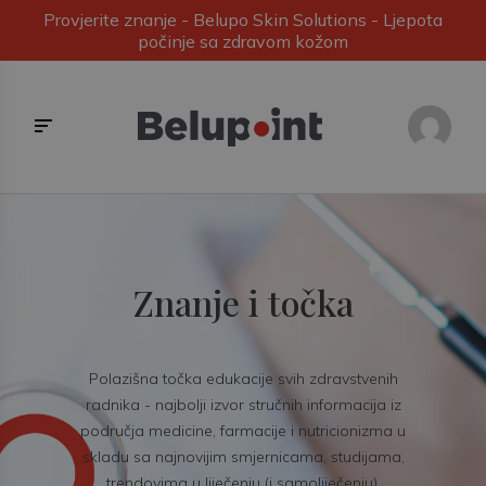
Provjerite znanje - Belupo Skin Solutions - Ljepota
počinje sa zdravom kožom
Znanje i točka
Polazišna točka edukacije svih zdravstvenih
radnika - najbolji izvor stručnih informacija iz
područja medicine, farmacije i nutricionizma u
skladu sa najnovijim smjernicama, studijama,
trendovima u liječenju (i samoliječenju).