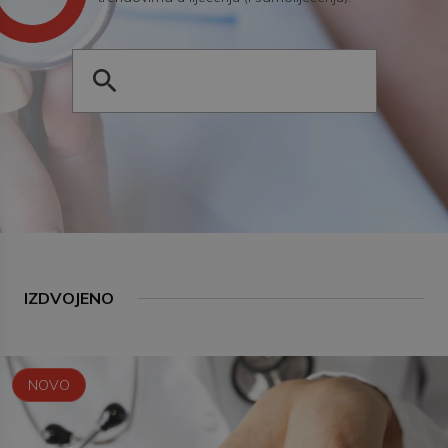
IZDVOJENO
NOVO