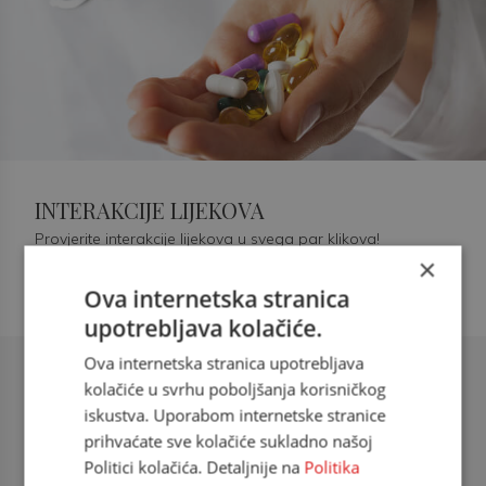
INTERAKCIJE LIJEKOVA
Provjerite interakcije lijekova u svega par klikova!
×
Ova internetska stranica
upotrebljava kolačiće.
Ova internetska stranica upotrebljava
Šećerna bolest tip 2 = kardiovaskularna
kolačiće u svrhu poboljšanja korisničkog
bolest
iskustva. Uporabom internetske stranice
prihvaćate sve kolačiće sukladno našoj
doc. dr. sc. Višnja Kokić Maleš,
Politici kolačića. Detaljnije na
Politika
dr.med., specijalististica