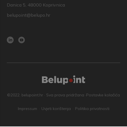
Danica 5, 48000 Koprivnica
belupoint@belupo.hr
©2022. belupoint.hr · Sva prava pridržana ·
Postavke kolačića
Impressum
Uvjeti korištenja
Politika privatnosti