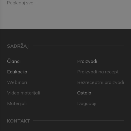
Pogledaj sve
SADRŽAJ
Članci
Proizvodi
Edukacija
Proizvodi na recept
Webinari
Bezreceptni proizvodi
Video materijali
Ostalo
Materijali
Događaji
KONTAKT