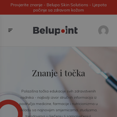
Provjerite znanje - Belupo Skin Solutions - Ljepota
počinje sa zdravom kožom
Znanje i točka
Polazišna točka edukacije svih zdravstvenih
radnika - najbolji izvor stručnih informacija iz
područja medicine, farmacije i nutricionizma u
skladu sa najnovijim smjernicama, studijama,
trendovima u liječenju (i samoliječenju).