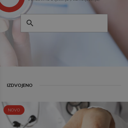
IZDVOJENO
NOVO