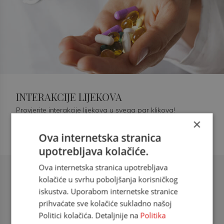
INTERAKCIJE LIJEKOVA
Provjerite interakcije lijekova u svega par klikova!
×
Ova internetska stranica
upotrebljava kolačiće.
Ova internetska stranica upotrebljava
Šećerna bolest tip 2 = kardiovaskularna
kolačiće u svrhu poboljšanja korisničkog
bolest
iskustva. Uporabom internetske stranice
prihvaćate sve kolačiće sukladno našoj
doc. dr. sc. Višnja Kokić Maleš,
Politici kolačića. Detaljnije na
Politika
dr.med., specijalististica