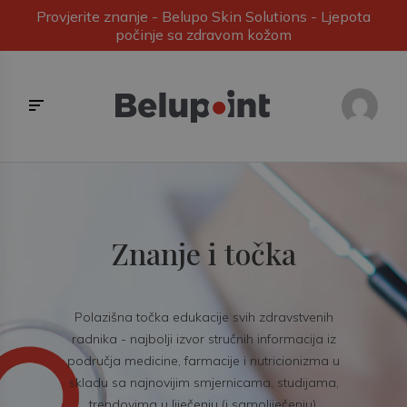
Provjerite znanje - Belupo Skin Solutions - Ljepota
počinje sa zdravom kožom
Znanje i točka
Polazišna točka edukacije svih zdravstvenih
radnika - najbolji izvor stručnih informacija iz
područja medicine, farmacije i nutricionizma u
skladu sa najnovijim smjernicama, studijama,
trendovima u liječenju (i samoliječenju).