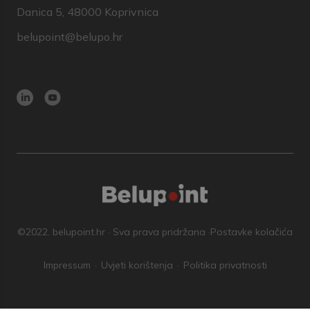
Danica 5, 48000 Koprivnica
belupoint@belupo.hr
©2022. belupoint.hr · Sva prava pridržana ·
Postavke kolačića
Impressum
Uvjeti korištenja
Politika privatnosti