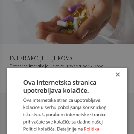
INTERAKCIJE LIJEKOVA
Provjerite interakcije lijekova u svega par klikova!
×
Ova internetska stranica
upotrebljava kolačiće.
Ova internetska stranica upotrebljava
Šećerna bolest tip 2 = kardiovaskularna
kolačiće u svrhu poboljšanja korisničkog
bolest
iskustva. Uporabom internetske stranice
prihvaćate sve kolačiće sukladno našoj
doc. dr. sc. Višnja Kokić Maleš,
Politici kolačića. Detaljnije na
Politika
dr.med., specijalististica