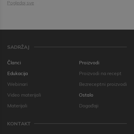
Pogledaj sve
SADRŽAJ
Članci
Proizvodi
Edukacija
Proizvodi na recept
Webinari
Bezreceptni proizvodi
Video materijali
Ostalo
Materijali
Događaji
KONTAKT