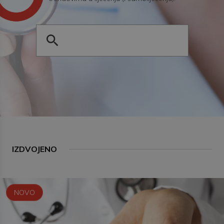
IZDVOJENO
NOVO