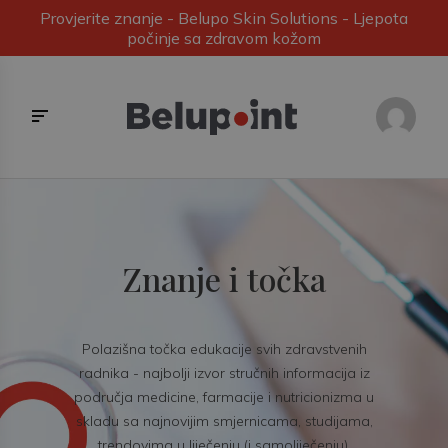
Provjerite znanje - Belupo Skin Solutions - Ljepota
počinje sa zdravom kožom
Znanje i točka
Polazišna točka edukacije svih zdravstvenih
radnika - najbolji izvor stručnih informacija iz
područja medicine, farmacije i nutricionizma u
skladu sa najnovijim smjernicama, studijama,
trendovima u liječenju (i samoliječenju).