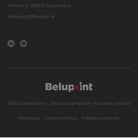
Danica 5, 48000 Koprivnica
belupoint@belupo.hr
©2022. belupoint.hr · Sva prava pridržana ·
Postavke kolačića
Impressum
Uvjeti korištenja
Politika privatnosti