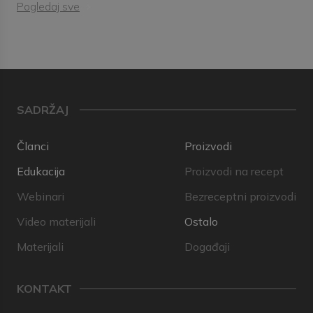
Pogledaj sve
SADRŽAJ
Članci
Proizvodi
Edukacija
Proizvodi na recept
Webinari
Bezreceptni proizvodi
Video materijali
Ostalo
Materijali
Događaji
KONTAKT