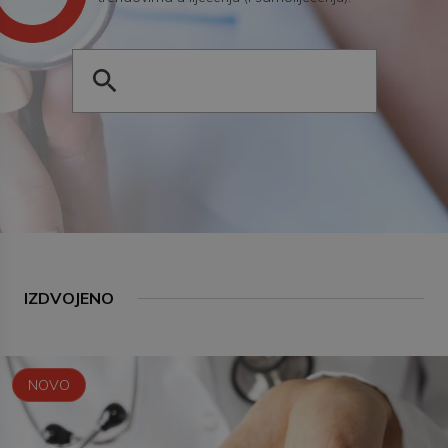
IZDVOJENO
NOVO