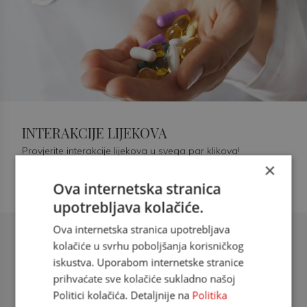
INTERAKCIJE LIJEKOVA
Provjerite interakcije lijekova u svega par klikova!
×
Ova internetska stranica
upotrebljava kolačiće.
Ova internetska stranica upotrebljava
Šećerna bolest tip 2 = kardiovaskularna
kolačiće u svrhu poboljšanja korisničkog
bolest
iskustva. Uporabom internetske stranice
prihvaćate sve kolačiće sukladno našoj
doc. dr. sc. Višnja Kokić Maleš,
Politici kolačića. Detaljnije na
Politika
dr.med., specijalististica