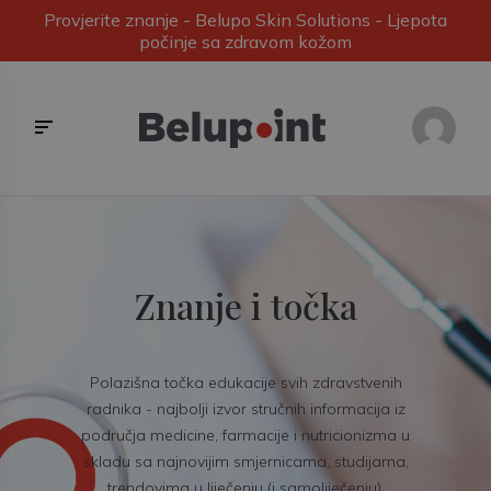
Provjerite znanje - Belupo Skin Solutions - Ljepota
počinje sa zdravom kožom
Znanje i točka
Polazišna točka edukacije svih zdravstvenih
radnika - najbolji izvor stručnih informacija iz
područja medicine, farmacije i nutricionizma u
skladu sa najnovijim smjernicama, studijama,
trendovima u liječenju (i samoliječenju).