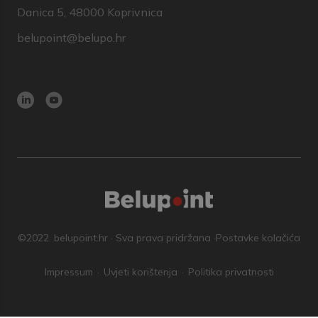
Danica 5, 48000 Koprivnica
belupoint@belupo.hr
©2022. belupoint.hr · Sva prava pridržana ·
Postavke kolačića
Impressum
Uvjeti korištenja
Politika privatnosti