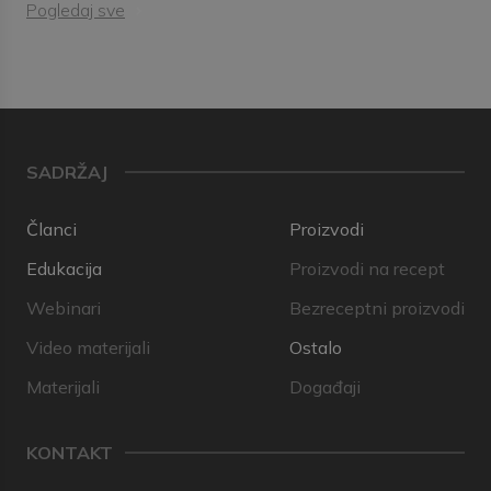
Pogledaj sve
SADRŽAJ
Članci
Proizvodi
Edukacija
Proizvodi na recept
Webinari
Bezreceptni proizvodi
Video materijali
Ostalo
Materijali
Događaji
KONTAKT