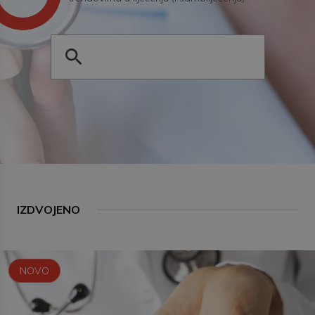
IZDVOJENO
NOVO