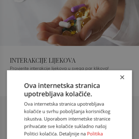
INTERAKCIJE LIJEKOVA
Provjerite interakcije lijekova u svega par klikova!
×
Ova internetska stranica
upotrebljava kolačiće.
Ova internetska stranica upotrebljava
Šećerna bolest tip 2 = kardiovaskularna
kolačiće u svrhu poboljšanja korisničkog
bolest
iskustva. Uporabom internetske stranice
prihvaćate sve kolačiće sukladno našoj
doc. dr. sc. Višnja Kokić Maleš,
Politici kolačića. Detaljnije na
Politika
dr.med., specijalististica