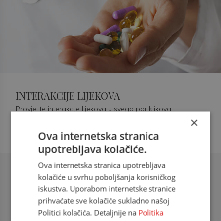
INTERAKCIJE LIJEKOVA
Provjerite interakcije lijekova u svega par klikova!
×
Ova internetska stranica
upotrebljava kolačiće.
Ova internetska stranica upotrebljava
Šećerna bolest tip 2 = kardiovaskularna
kolačiće u svrhu poboljšanja korisničkog
bolest
iskustva. Uporabom internetske stranice
prihvaćate sve kolačiće sukladno našoj
doc. dr. sc. Višnja Kokić Maleš,
Politici kolačića. Detaljnije na
Politika
dr.med., specijalististica