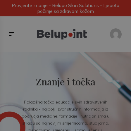
Provjerite znanje - Belupo Skin Solutions - Ljepota
počinje sa zdravom kožom
Znanje i točka
Polazišna točka edukacije svih zdravstvenih
radnika - najbolji izvor stručnih informacija iz
područja medicine, farmacije i nutricionizma u
skladu sa najnovijim smjernicama, studijama,
trendovima u liječenju (i samoliječenju).