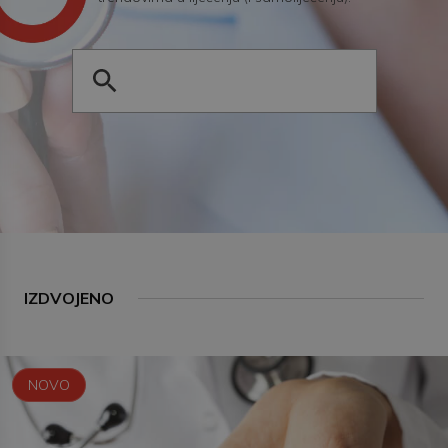
IZDVOJENO
NOVO