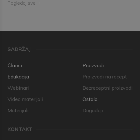
Pogledaj sve
SADRŽAJ
Članci
Proizvodi
Edukacija
Proizvodi na recept
Webinari
Bezreceptni proizvodi
Video materijali
Ostalo
Materijali
Događaji
KONTAKT