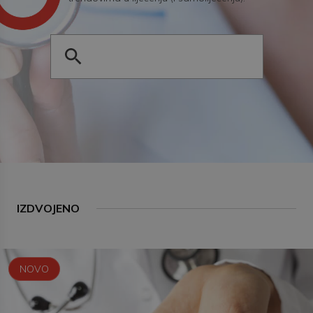
IZDVOJENO
NOVO