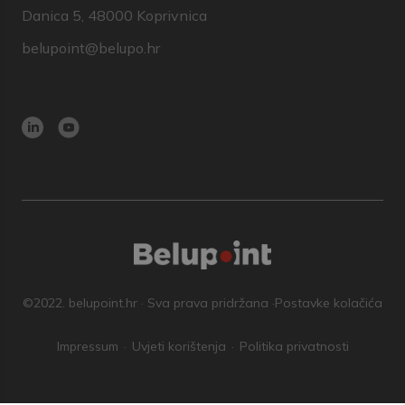
Danica 5, 48000 Koprivnica
belupoint@belupo.hr
©2022. belupoint.hr · Sva prava pridržana ·
Postavke kolačića
Impressum
Uvjeti korištenja
Politika privatnosti