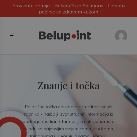
Provjerite znanje - Belupo Skin Solutions - Ljepota
počinje sa zdravom kožom
Znanje i točka
Polazišna točka edukacije svih zdravstvenih
radnika - najbolji izvor stručnih informacija iz
područja medicine, farmacije i nutricionizma u
skladu sa najnovijim smjernicama, studijama,
trendovima u liječenju (i samoliječenju).