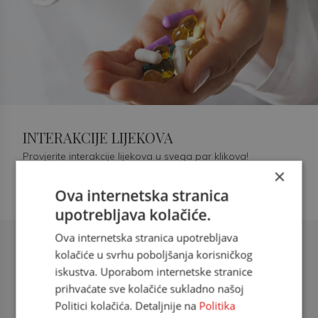
INTERAKCIJE LIJEKOVA
Provjerite interakcije lijekova u svega par klikova!
×
Ova internetska stranica
upotrebljava kolačiće.
Ova internetska stranica upotrebljava
Šećerna bolest tip 2 = kardiovaskularna
kolačiće u svrhu poboljšanja korisničkog
bolest
iskustva. Uporabom internetske stranice
prihvaćate sve kolačiće sukladno našoj
doc. dr. sc. Višnja Kokić Maleš,
Politici kolačića. Detaljnije na
Politika
dr.med., specijalististica