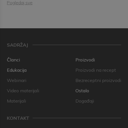
Pogledaj sve
SADRŽAJ
Članci
Proizvodi
Edukacija
Proizvodi na recept
Webinari
Bezreceptni proizvodi
Video materijali
Ostalo
Materijali
Događaji
KONTAKT