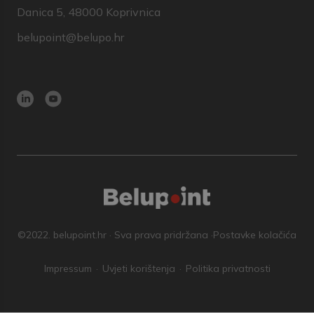
Danica 5, 48000 Koprivnica
belupoint@belupo.hr
©2022. belupoint.hr · Sva prava pridržana ·
Postavke kolačića
Impressum
Uvjeti korištenja
Politika privatnosti