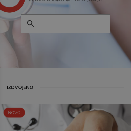
IZDVOJENO
NOVO