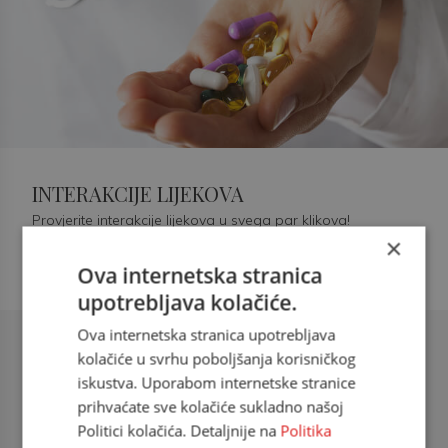
INTERAKCIJE LIJEKOVA
Provjerite interakcije lijekova u svega par klikova!
×
Ova internetska stranica
upotrebljava kolačiće.
Ova internetska stranica upotrebljava
Šećerna bolest tip 2 = kardiovaskularna
kolačiće u svrhu poboljšanja korisničkog
bolest
iskustva. Uporabom internetske stranice
prihvaćate sve kolačiće sukladno našoj
doc. dr. sc. Višnja Kokić Maleš,
Politici kolačića. Detaljnije na
Politika
dr.med., specijalististica