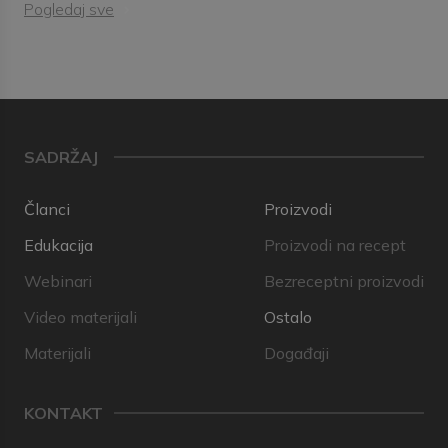
Pogledaj sve
SADRŽAJ
Članci
Proizvodi
Edukacija
Proizvodi na recept
Webinari
Bezreceptni proizvodi
Video materijali
Ostalo
Materijali
Događaji
KONTAKT