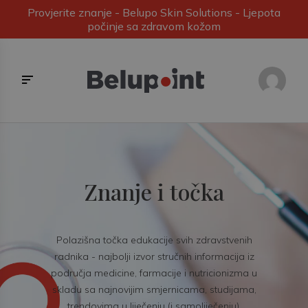
Provjerite znanje - Belupo Skin Solutions - Ljepota
počinje sa zdravom kožom
Znanje i točka
Polazišna točka edukacije svih zdravstvenih
radnika - najbolji izvor stručnih informacija iz
područja medicine, farmacije i nutricionizma u
skladu sa najnovijim smjernicama, studijama,
trendovima u liječenju (i samoliječenju).