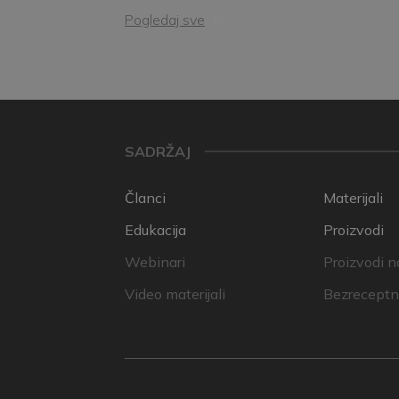
Pogledaj sve
SADRŽAJ
Članci
Materijali
Edukacija
Proizvodi
Webinari
Proizvodi n
Video materijali
Bezreceptni