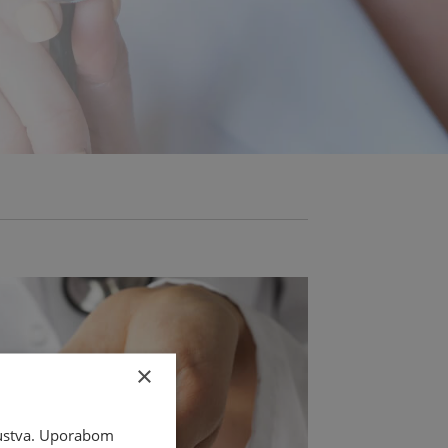
×
skustva. Uporabom