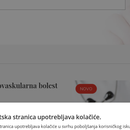
ovaskularna bolest
NOVO
ska stranica upotrebljava kolačiće.
tranica upotrebljava kolačiće u svrhu poboljšanja korisničkog i