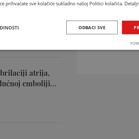
ce prihvaćate sve kolačiće sukladno našoj Politici kolačića. Detalj
ntikoagulansi
ciji…
EDINOSTI
ODBACI SVE
PR
INTERAKCIJE 
POWE
Provjerite interakcije li
rilaciji atrija,
lućnoj emboliji…