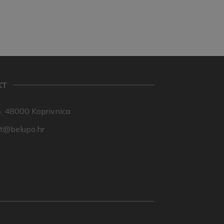
KT
, 48000 Koprivnica
nt@belupo.hr