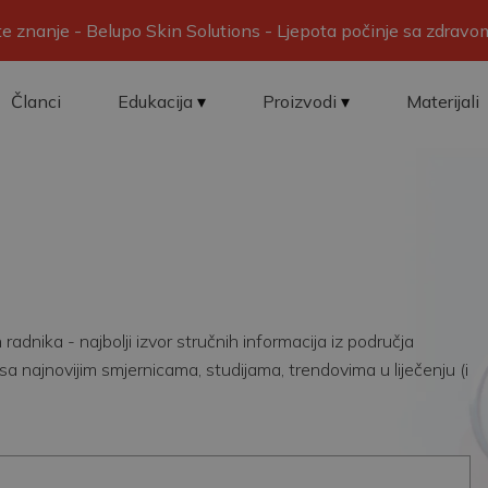
ite znanje - Belupo Skin Solutions - Ljepota počinje sa zdrav
Članci
Edukacija
Proizvodi
Materijali
adnika - najbolji izvor stručnih informacija iz područja
sa najnovijim smjernicama, studijama, trendovima u liječenju (i