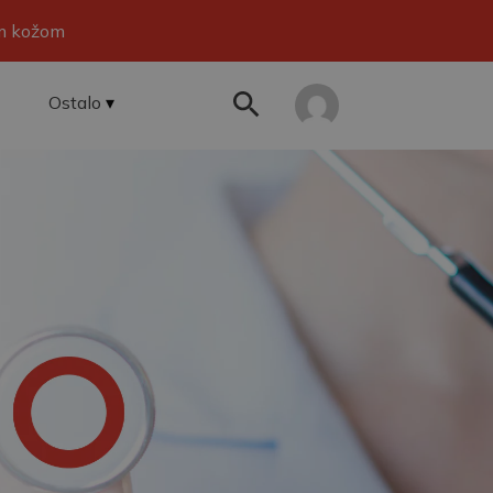
om kožom
Ostalo