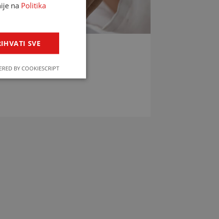
nije na
Politika
IHVATI SVE
LIJEKOVA
RED BY COOKIESCRIPT
jekova u svega par klikova!