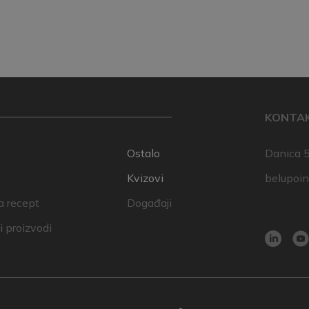
KONTA
Ostalo
Danica 5
Kvizovi
belupoi
a recept
Događaji
 proizvodi