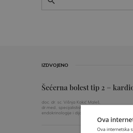
IZDVOJENO
Šećerna bolest tip 2 = kardi
doc. dr. sc. Višnja Kokić Maleš,
dr.med., specijalististica
endokrinologije i dijabetologije
Ova internet
Ova internetska s