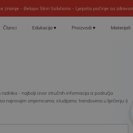
ite znanje - Belupo Skin Solutions - Ljepota počinje sa zdrav
Članci
Edukacija
Proizvodi
Materijali
adnika - najbolji izvor stručnih informacija iz područja
sa najnovijim smjernicama, studijama, trendovima u liječenju (i