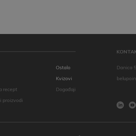
KONTA
Ostalo
Danica 5
Kvizovi
belupoi
a recept
Događaji
 proizvodi