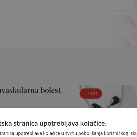
ovaskularna bolest
NOVO
ska stranica upotrebljava kolačiće.
tranica upotrebljava kolačiće u svrhu poboljšanja korisničkog i