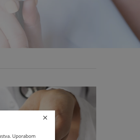
×
skustva. Uporabom