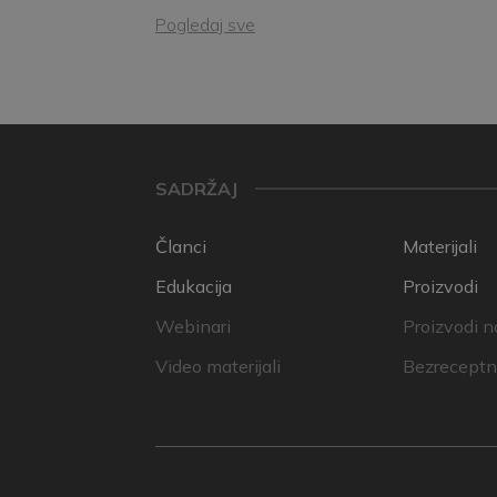
Pogledaj sve
SADRŽAJ
Članci
Materijali
Edukacija
Proizvodi
Webinari
Proizvodi n
Video materijali
Bezreceptni