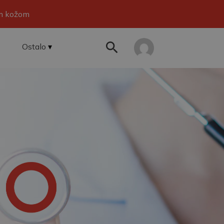
om kožom
Ostalo