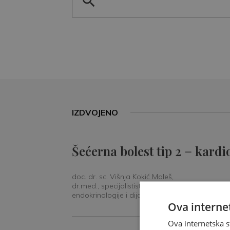
IZDVOJENO
Šećerna bolest tip 2 = kardi
doc. dr. sc. Višnja Kokić Maleš,
dr.med., specijalististica
endokrinologije i dijabetologije
Ova internet
Ova internetska s