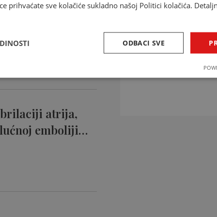
ce prihvaćate sve kolačiće sukladno našoj Politici kolačića. Detalj
ntikoagulansi
ciji…
EDINOSTI
ODBACI SVE
PR
INTERAKCIJE 
POWE
Provjerite interakcije li
rilaciji atrija,
lućnoj emboliji…