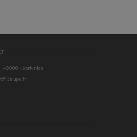
KT
, 48000 Koprivnica
nt@belupo.hr