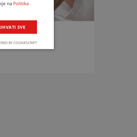
nije na
Politika
IHVATI SVE
LIJEKOVA
RED BY COOKIESCRIPT
jekova u svega par klikova!