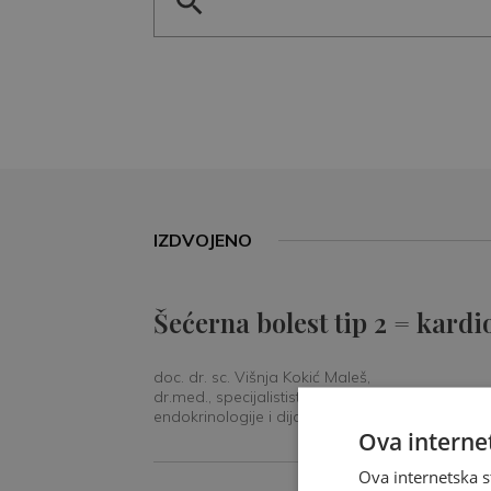
IZDVOJENO
Šećerna bolest tip 2 = kardi
doc. dr. sc. Višnja Kokić Maleš,
dr.med., specijalististica
endokrinologije i dijabetologije
Ova internet
Ova internetska s