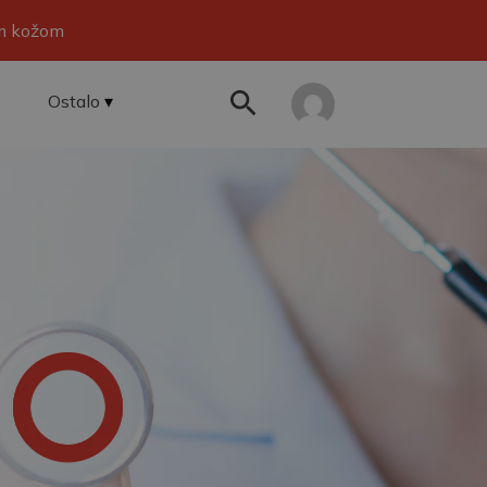
om kožom
Ostalo