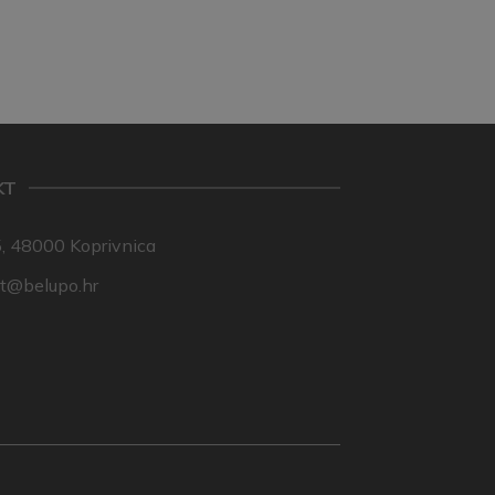
KT
, 48000 Koprivnica
nt@belupo.hr