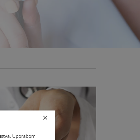
×
skustva. Uporabom