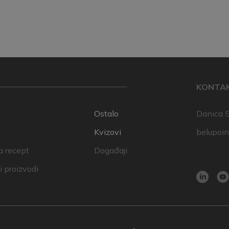
KONTA
Ostalo
Danica 5
Kvizovi
belupoi
a recept
Događaji
 proizvodi