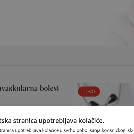
ovaskularna bolest
NOVO
ska stranica upotrebljava kolačiće.
tranica upotrebljava kolačiće u svrhu poboljšanja korisničkog i