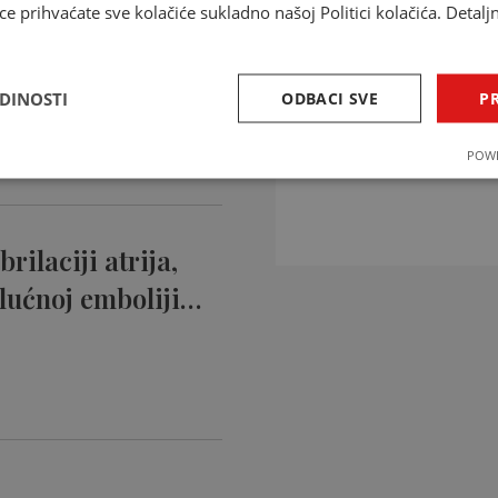
ce prihvaćate sve kolačiće sukladno našoj Politici kolačića. Detalj
ntikoagulansi
ciji…
EDINOSTI
ODBACI SVE
PR
INTERAKCIJE 
POWE
Provjerite interakcije li
rilaciji atrija,
lućnoj emboliji…