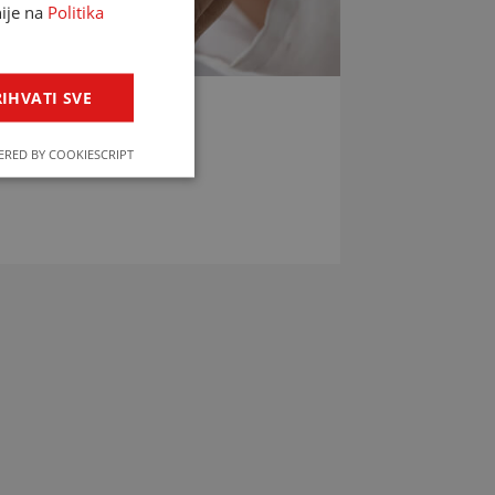
nije na
Politika
IHVATI SVE
LIJEKOVA
RED BY COOKIESCRIPT
jekova u svega par klikova!