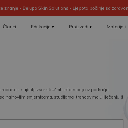
ite znanje - Belupo Skin Solutions - Ljepota počinje sa zdrav
Članci
Edukacija
Proizvodi
Materijali
adnika - najbolji izvor stručnih informacija iz područja
sa najnovijim smjernicama, studijama, trendovima u liječenju (i