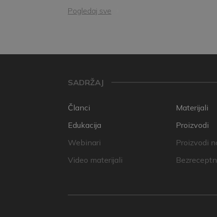
Pogledaj sve
SADRŽAJ
Članci
Materijali
Edukacija
Proizvodi
Webinari
Proizvodi n
Video materijali
Bezreceptni