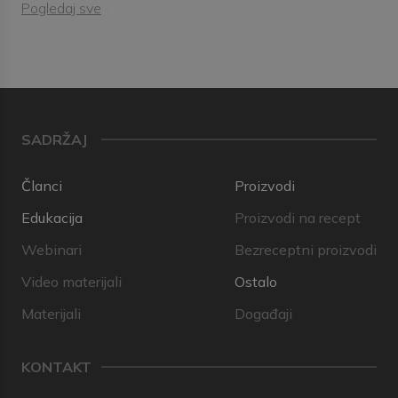
Pogledaj sve
SADRŽAJ
Članci
Proizvodi
Edukacija
Proizvodi na recept
Webinari
Bezreceptni proizvodi
Video materijali
Ostalo
Materijali
Događaji
KONTAKT