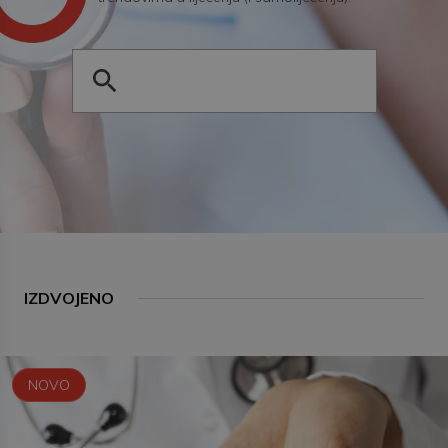
IZDVOJENO
NOVO