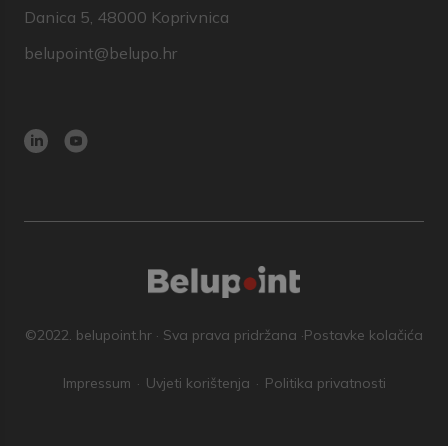
Danica 5, 48000 Koprivnica
belupoint@belupo.hr
©2022. belupoint.hr · Sva prava pridržana ·
Postavke kolačića
Impressum
Uvjeti korištenja
Politika privatnosti