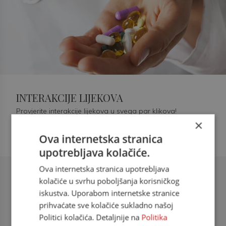
INTERAKCIJE LIJEKOVA
Provjerite interakcije lijekova u svega par klikova!
×
Ova internetska stranica
upotrebljava kolačiće.
Ova internetska stranica upotrebljava
Šećerna bolest tip 2 = kardiovaskularna
kolačiće u svrhu poboljšanja korisničkog
bolest
iskustva. Uporabom internetske stranice
prihvaćate sve kolačiće sukladno našoj
doc. dr. sc. Višnja Kokić Maleš,
Politici kolačića. Detaljnije na
Politika
dr.med., specijalististica