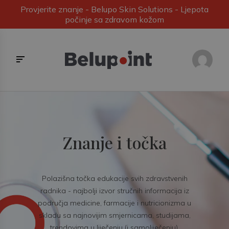
Provjerite znanje - Belupo Skin Solutions - Ljepota
počinje sa zdravom kožom
Znanje i točka
Polazišna točka edukacije svih zdravstvenih
radnika - najbolji izvor stručnih informacija iz
područja medicine, farmacije i nutricionizma u
skladu sa najnovijim smjernicama, studijama,
trendovima u liječenju (i samoliječenju).