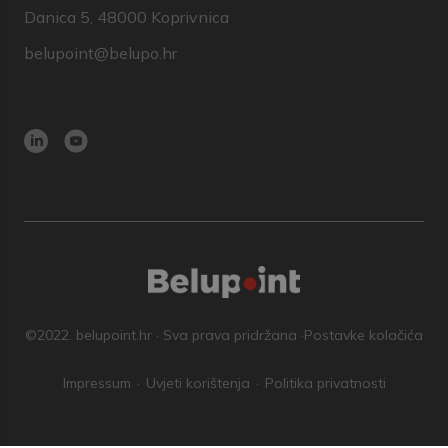
Danica 5, 48000 Koprivnica
belupoint@belupo.hr
©2022. belupoint.hr · Sva prava pridržana ·
Postavke kolačića
Impressum
Uvjeti korištenja
Politika privatnosti