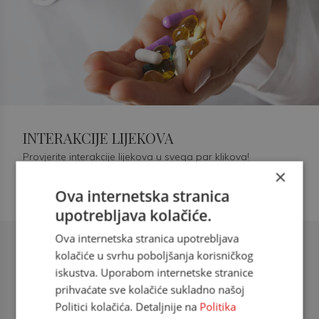
INTERAKCIJE LIJEKOVA
Provjerite interakcije lijekova u svega par klikova!
×
Ova internetska stranica
upotrebljava kolačiće.
Ova internetska stranica upotrebljava
Šećerna bolest tip 2 = kardiovaskularna
kolačiće u svrhu poboljšanja korisničkog
bolest
iskustva. Uporabom internetske stranice
prihvaćate sve kolačiće sukladno našoj
doc. dr. sc. Višnja Kokić Maleš,
Politici kolačića. Detaljnije na
Politika
dr.med., specijalististica