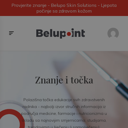
Provjerite znanje - Belupo Skin Solutions - Ljepota
počinje sa zdravom kožom
Znanje i točka
Polazišna točka edukacije svih zdravstvenih
radnika - najbolji izvor stručnih informacija iz
područja medicine, farmacije i nutricionizma u
skladu sa najnovijim smjernicama, studijama,
trendovima u liječenju (i samoliječenju).