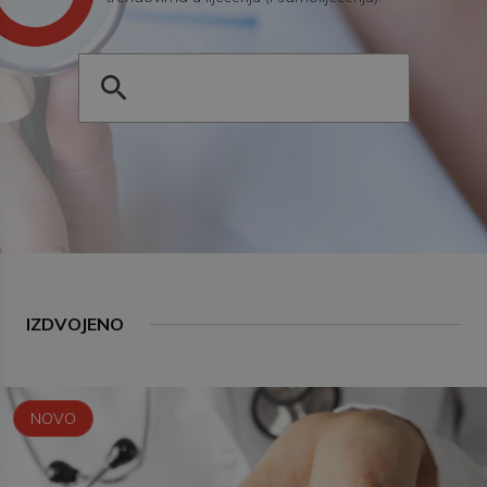
IZDVOJENO
NOVO