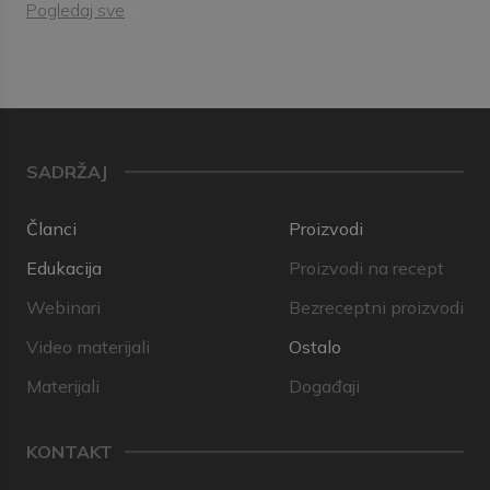
Pogledaj sve
SADRŽAJ
Članci
Proizvodi
Edukacija
Proizvodi na recept
Webinari
Bezreceptni proizvodi
Video materijali
Ostalo
Materijali
Događaji
KONTAKT