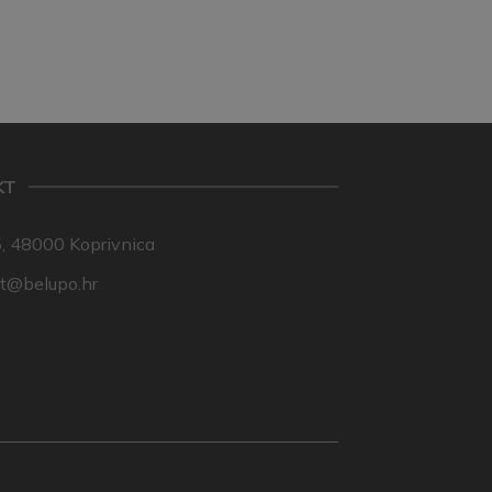
KT
, 48000 Koprivnica
nt@belupo.hr