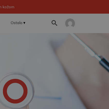
om kožom
Ostalo