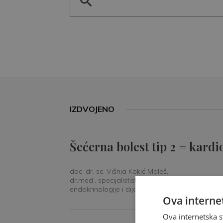
IZDVOJENO
Šećerna bolest tip 2 = kardi
doc. dr. sc. Višnja Kokić Maleš,
dr.med., specijalististica
endokrinologije i dijabetologije
Ova internet
Ova internetska s