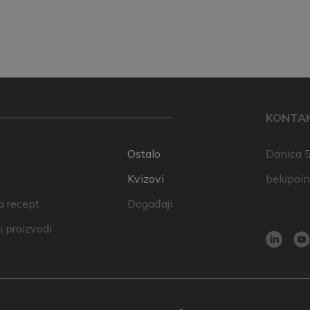
KONTA
Ostalo
Danica 5
Kvizovi
belupoi
a recept
Događaji
 proizvodi