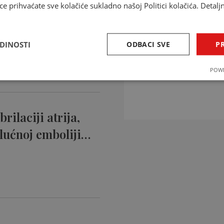
ce prihvaćate sve kolačiće sukladno našoj Politici kolačića. Detalj
ntikoagulansi
ciji…
EDINOSTI
ODBACI SVE
PR
INTERAKCIJE 
POWE
Provjerite interakcije li
rilaciji atrija,
lućnoj emboliji…