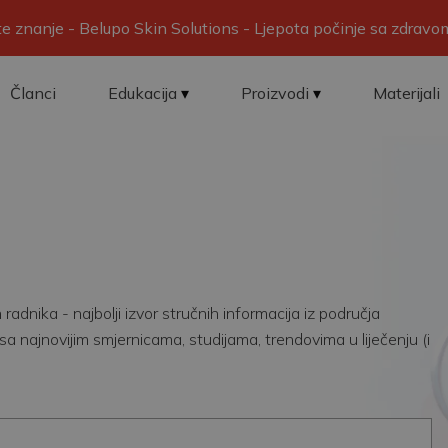
ite znanje - Belupo Skin Solutions - Ljepota počinje sa zdrav
Članci
Edukacija
Proizvodi
Materijali
adnika - najbolji izvor stručnih informacija iz područja
sa najnovijim smjernicama, studijama, trendovima u liječenju (i