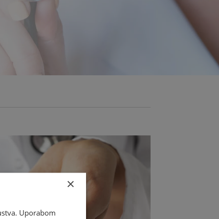
×
skustva. Uporabom