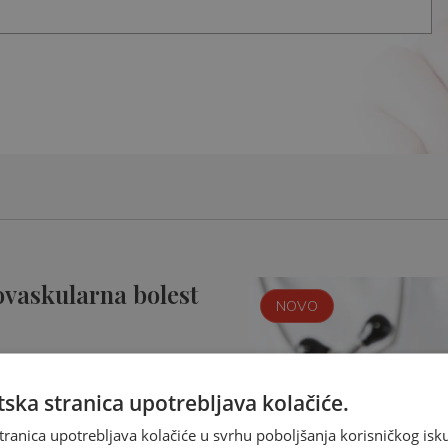
ovaskularna bolest
NOVO
ska stranica upotrebljava kolačiće.
tranica upotrebljava kolačiće u svrhu poboljšanja korisničkog i