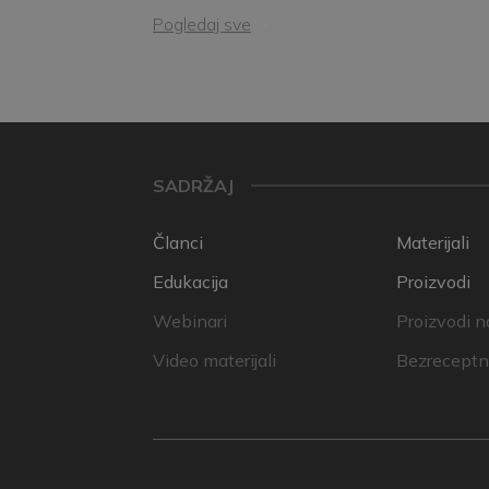
Pogledaj sve
SADRŽAJ
Članci
Materijali
Edukacija
Proizvodi
Webinari
Proizvodi n
Video materijali
Bezreceptni