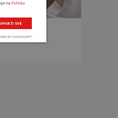
nije na
Politika
IHVATI SVE
LIJEKOVA
RED BY COOKIESCRIPT
jekova u svega par klikova!