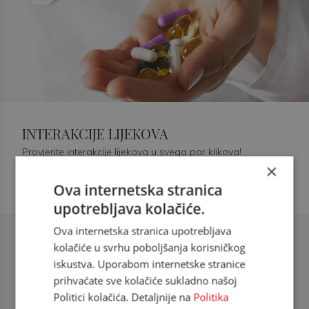
INTERAKCIJE LIJEKOVA
Provjerite interakcije lijekova u svega par klikova!
×
Ova internetska stranica
upotrebljava kolačiće.
Ova internetska stranica upotrebljava
Šećerna bolest tip 2 = kardiovaskularna
kolačiće u svrhu poboljšanja korisničkog
bolest
iskustva. Uporabom internetske stranice
prihvaćate sve kolačiće sukladno našoj
doc. dr. sc. Višnja Kokić Maleš,
Politici kolačića. Detaljnije na
Politika
dr.med., specijalististica