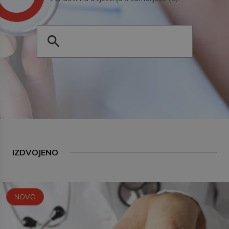
IZDVOJENO
NOVO