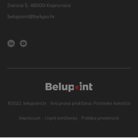
Danica 5, 48000 Koprivnica
belupoint@belupo.hr
©2022. belupoint.hr · Sva prava pridržana ·
Postavke kolačića
Impressum
Uvjeti korištenja
Politika privatnosti