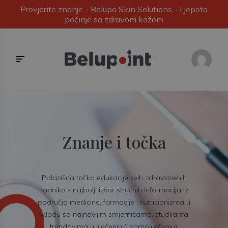
Provjerite znanje - Belupo Skin Solutions - Ljepota
počinje sa zdravom kožom
Znanje i točka
Polazišna točka edukacije svih zdravstvenih
radnika - najbolji izvor stručnih informacija iz
područja medicine, farmacije i nutricionizma u
skladu sa najnovijim smjernicama, studijama,
trendovima u liječenju (i samoliječenju).