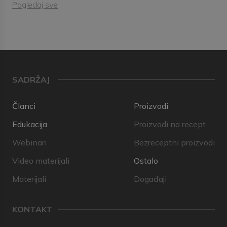
Pogledaj sve
SADRŽAJ
Članci
Proizvodi
Edukacija
Proizvodi na recept
Webinari
Bezreceptni proizvodi
Video materijali
Ostalo
Materijali
Događaji
KONTAKT