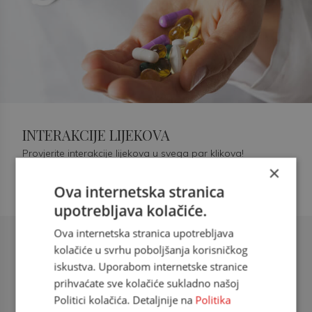
INTERAKCIJE LIJEKOVA
Provjerite interakcije lijekova u svega par klikova!
×
Ova internetska stranica
upotrebljava kolačiće.
Ova internetska stranica upotrebljava
Šećerna bolest tip 2 = kardiovaskularna
kolačiće u svrhu poboljšanja korisničkog
bolest
iskustva. Uporabom internetske stranice
prihvaćate sve kolačiće sukladno našoj
doc. dr. sc. Višnja Kokić Maleš,
Politici kolačića. Detaljnije na
Politika
dr.med., specijalististica