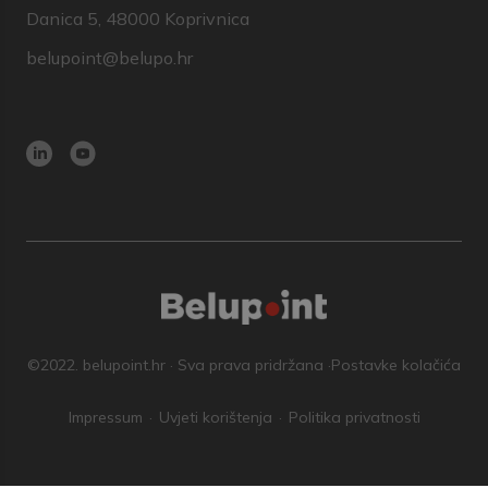
Danica 5, 48000 Koprivnica
belupoint@belupo.hr
©2022. belupoint.hr · Sva prava pridržana ·
Postavke kolačića
Impressum
Uvjeti korištenja
Politika privatnosti