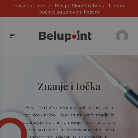
Provjerite znanje - Belupo Skin Solutions - Ljepota
počinje sa zdravom kožom
Znanje i točka
Polazišna točka edukacije svih zdravstvenih
radnika - najbolji izvor stručnih informacija iz
područja medicine, farmacije i nutricionizma u
skladu sa najnovijim smjernicama, studijama,
trendovima u liječenju (i samoliječenju).