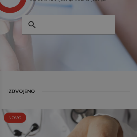
IZDVOJENO
NOVO