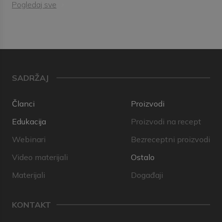
Pogledaj sve
SADRŽAJ
Članci
Proizvodi
Edukacija
Proizvodi na recept
Webinari
Bezreceptni proizvodi
Video materijali
Ostalo
Materijali
Događaji
KONTAKT