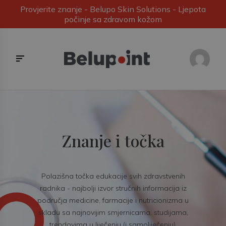
Provjerite znanje - Belupo Skin Solutions - Ljepota
počinje sa zdravom kožom
Znanje i točka
Polazišna točka edukacije svih zdravstvenih
radnika - najbolji izvor stručnih informacija iz
područja medicine, farmacije i nutricionizma u
skladu sa najnovijim smjernicama, studijama,
trendovima u liječenju (i samoliječenju).