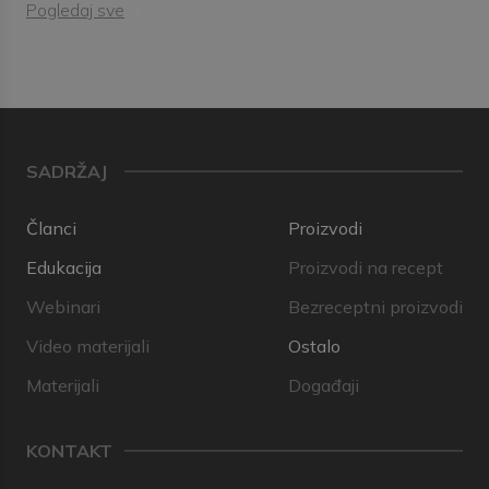
Pogledaj sve
SADRŽAJ
Članci
Proizvodi
Edukacija
Proizvodi na recept
Webinari
Bezreceptni proizvodi
Video materijali
Ostalo
Materijali
Događaji
KONTAKT