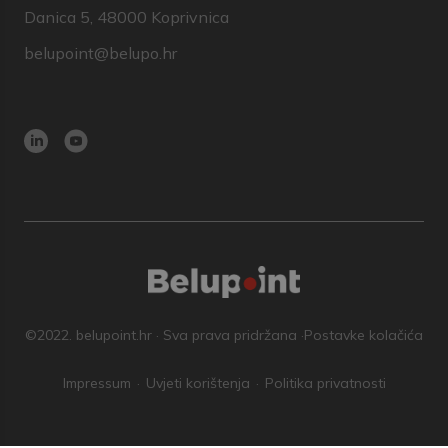
Danica 5, 48000 Koprivnica
belupoint@belupo.hr
©2022. belupoint.hr · Sva prava pridržana ·
Postavke kolačića
Impressum
Uvjeti korištenja
Politika privatnosti