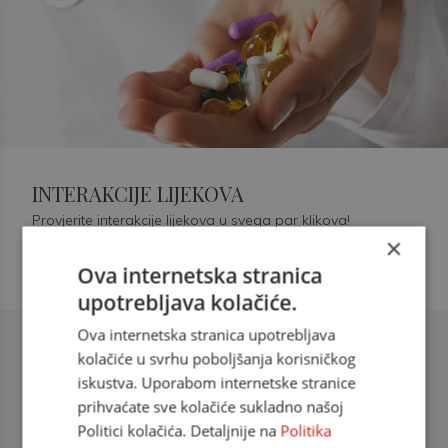
INTERAKCIJE LIJEKOVA
Provjerite interakcije lijekova u svega par klikova!
×
Ova internetska stranica
upotrebljava kolačiće.
Ova internetska stranica upotrebljava
Šećerna bolest tip 2 = kardiovaskularna
kolačiće u svrhu poboljšanja korisničkog
bolest
iskustva. Uporabom internetske stranice
prihvaćate sve kolačiće sukladno našoj
doc. dr. sc. Višnja Kokić Maleš,
Politici kolačića. Detaljnije na
Politika
dr.med., specijalististica