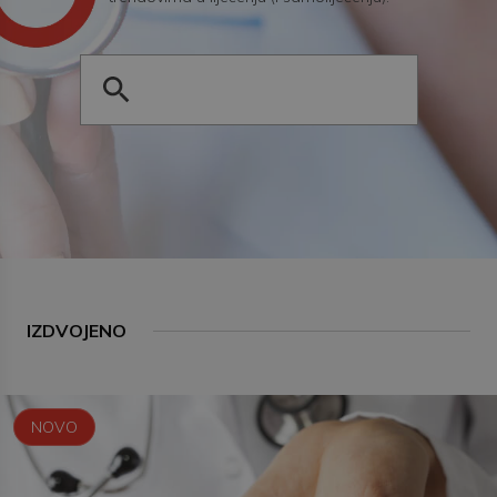
IZDVOJENO
NOVO