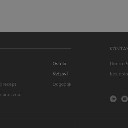
KONTA
Ostalo
Danica 5
Kvizovi
belupoi
a recept
Događaji
 proizvodi