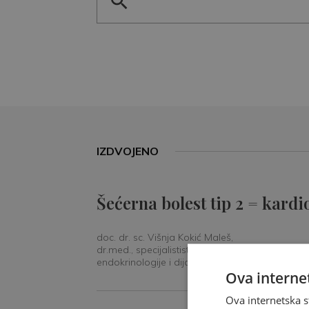
IZDVOJENO
Šećerna bolest tip 2 = kardi
doc. dr. sc. Višnja Kokić Maleš,
dr.med., specijalististica
endokrinologije i dijabetologije
Ova internet
Ova internetska s