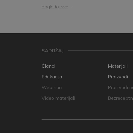
Pogledaj sve
SADRŽAJ
Članci
Materijali
Edukacija
Proizvodi
Webinari
Proizvodi n
Video materijali
Bezreceptni