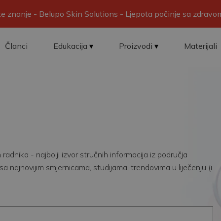
ite znanje - Belupo Skin Solutions - Ljepota počinje sa zdrav
Članci
Edukacija
Proizvodi
Materijali
adnika - najbolji izvor stručnih informacija iz područja
sa najnovijim smjernicama, studijama, trendovima u liječenju (i