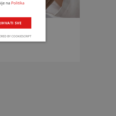
nije na
Politika
IHVATI SVE
LIJEKOVA
RED BY COOKIESCRIPT
jekova u svega par klikova!