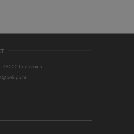
KT
, 48000 Koprivnica
nt@belupo.hr