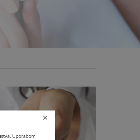
×
skustva. Uporabom