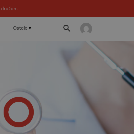
om kožom
Ostalo