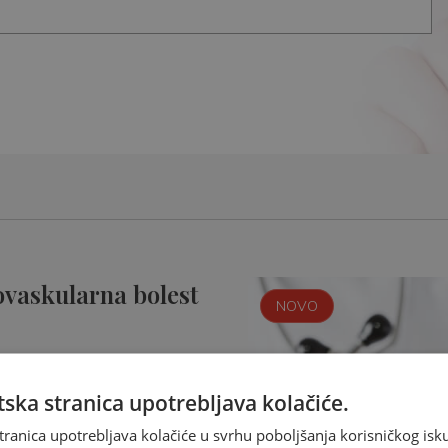
ovaskularna bolest
NOVO
ska stranica upotrebljava kolačiće.
tranica upotrebljava kolačiće u svrhu poboljšanja korisničkog i