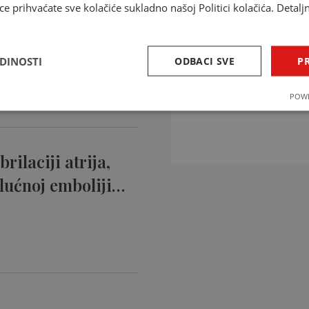
ce prihvaćate sve kolačiće sukladno našoj Politici kolačića. Detalj
ntikoagulansi
ciji…
EDINOSTI
ODBACI SVE
PR
INTERAKCIJE 
POWE
Provjerite interakcije li
rilaciji atrija,
lućnoj emboliji…