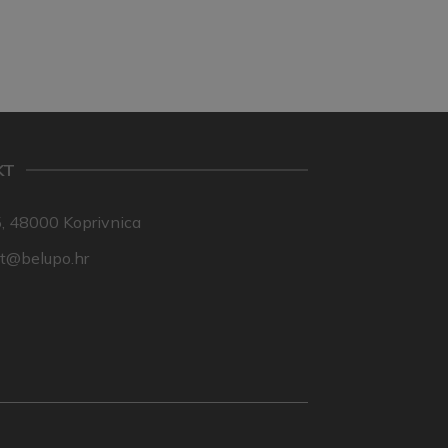
KT
, 48000 Koprivnica
nt@belupo.hr