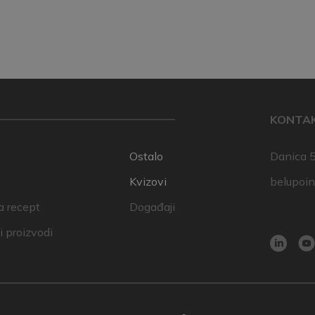
KONTA
Ostalo
Danica 5
Kvizovi
belupoi
a recept
Događaji
 proizvodi