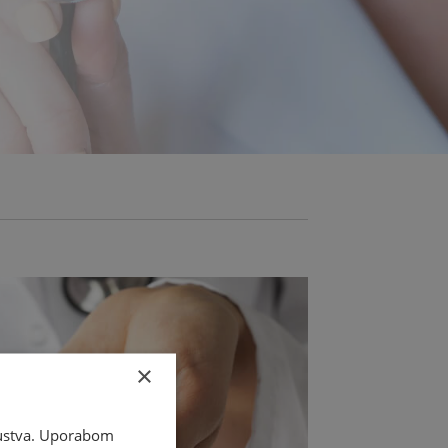
×
skustva. Uporabom