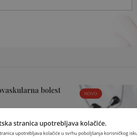
ovaskularna bolest
NOVO
ska stranica upotrebljava kolačiće.
tranica upotrebljava kolačiće u svrhu poboljšanja korisničkog i