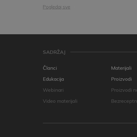
Pogledaj sve
SADRŽAJ
Članci
Materijali
Edukacija
Proizvodi
Webinari
Proizvodi n
Video materijali
Bezreceptni