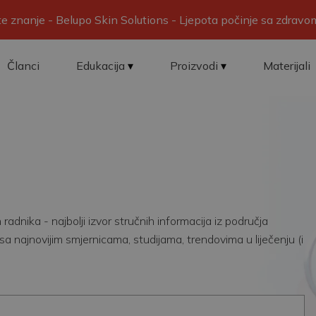
ite znanje - Belupo Skin Solutions - Ljepota počinje sa zdrav
Članci
Edukacija
Proizvodi
Materijali
adnika - najbolji izvor stručnih informacija iz područja
sa najnovijim smjernicama, studijama, trendovima u liječenju (i