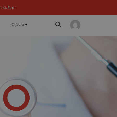
om kožom
Ostalo