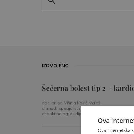
IZDVOJENO
Šećerna bolest tip 2 = kardi
doc. dr. sc. Višnja Kokić Maleš,
dr.med., specijalististica
endokrinologije i dijabetologije
Ova internet
Ova internetska s