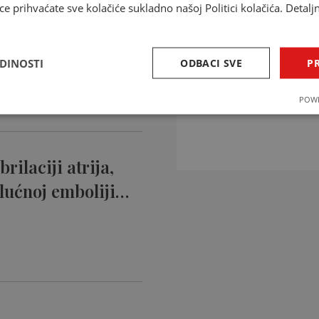
ce prihvaćate sve kolačiće sukladno našoj Politici kolačića. Detalj
ntikoagulansi
ciji…
EDINOSTI
ODBACI SVE
PR
INTERAKCIJE 
POWE
Provjerite interakcije li
rilaciji atrija,
lućnoj emboliji…