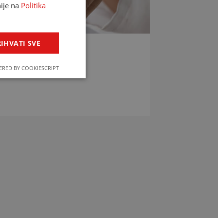
nije na
Politika
IHVATI SVE
LIJEKOVA
RED BY COOKIESCRIPT
jekova u svega par klikova!