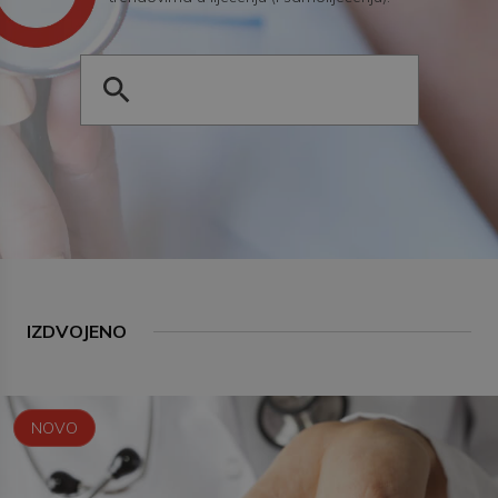
IZDVOJENO
NOVO