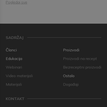
Pogledaj sve
SADRŽAJ
Članci
Proizvodi
Edukacija
Proizvodi na recept
Webinari
Bezreceptni proizvodi
Video materijali
Ostalo
Materijali
Događaji
KONTAKT