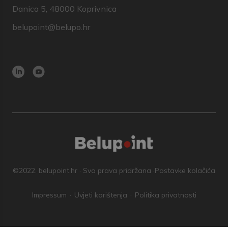
Danica 5, 48000 Koprivnica
belupoint@belupo.hr
©2022. belupoint.hr · Sva prava pridržana ·
Postavke kolačića
Impressum
Uvjeti korištenja
Politika privatnosti