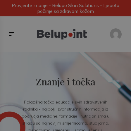
Provjerite znanje - Belupo Skin Solutions - Ljepota
počinje sa zdravom kožom
Znanje i točka
Polazišna točka edukacije svih zdravstvenih
radnika - najbolji izvor stručnih informacija iz
područja medicine, farmacije i nutricionizma u
skladu sa najnovijim smjernicama, studijama,
trendovima u liječenju (i samoliječenju).