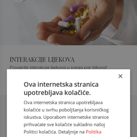
INTERAKCIJE LIJEKOVA
Provjerite interakcije lijekova u svega par klikova!
×
Ova internetska stranica
upotrebljava kolačiće.
Ova internetska stranica upotrebljava
Šećerna bolest tip 2 = kardiovaskularna
kolačiće u svrhu poboljšanja korisničkog
bolest
iskustva. Uporabom internetske stranice
prihvaćate sve kolačiće sukladno našoj
doc. dr. sc. Višnja Kokić Maleš,
Politici kolačića. Detaljnije na
Politika
dr.med., specijalististica