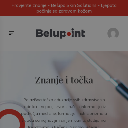
Provjerite znanje - Belupo Skin Solutions - Ljepota
počinje sa zdravom kožom
Znanje i točka
Polazišna točka edukacije svih zdravstvenih
radnika - najbolji izvor stručnih informacija iz
područja medicine, farmacije i nutricionizma u
skladu sa najnovijim smjernicama, studijama,
trendovima u liječenju (i samoliječenju).