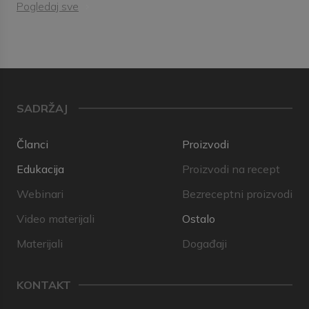
Pogledaj sve
SADRŽAJ
Članci
Proizvodi
Edukacija
Proizvodi na recept
Webinari
Bezreceptni proizvodi
Video materijali
Ostalo
Materijali
Događaji
KONTAKT