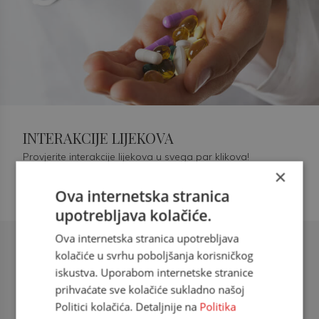
INTERAKCIJE LIJEKOVA
Provjerite interakcije lijekova u svega par klikova!
×
Ova internetska stranica
upotrebljava kolačiće.
Ova internetska stranica upotrebljava
Šećerna bolest tip 2 = kardiovaskularna
kolačiće u svrhu poboljšanja korisničkog
bolest
iskustva. Uporabom internetske stranice
prihvaćate sve kolačiće sukladno našoj
doc. dr. sc. Višnja Kokić Maleš,
Politici kolačića. Detaljnije na
Politika
dr.med., specijalististica