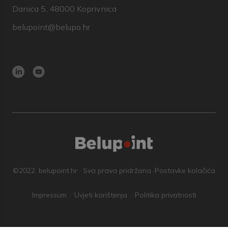
Danica 5, 48000 Koprivnica
belupoint@belupo.hr
©2022. belupoint.hr · Sva prava pridržana ·
Postavke kolačića
Impressum
Uvjeti korištenja
Politika privatnosti