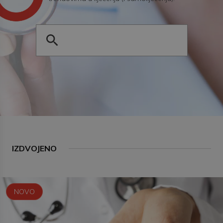
IZDVOJENO
NOVO