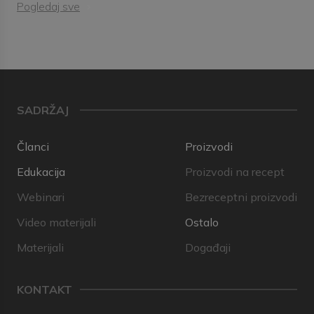
Pogledaj sve
SADRŽAJ
Članci
Proizvodi
Edukacija
Proizvodi na recept
Webinari
Bezreceptni proizvodi
Video materijali
Ostalo
Materijali
Događaji
KONTAKT