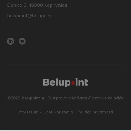
Danica 5, 48000 Koprivnica
belupoint@belupo.hr
©2022. belupoint.hr · Sva prava pridržana ·
Postavke kolačića
Impressum
Uvjeti korištenja
Politika privatnosti