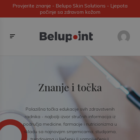
Provjerite znanje - Belupo Skin Solutions - Ljepota
počinje sa zdravom kožom
Znanje i točka
Polazišna točka edukacije svih zdravstvenih
radnika - najbolji izvor stručnih informacija iz
područja medicine, farmacije i nutricionizma u
skladu sa najnovijim smjernicama, studijama,
trendovima u liječenju (i samoliječenju).