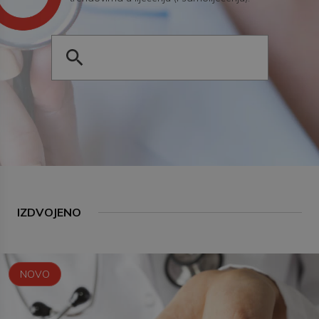
IZDVOJENO
NOVO