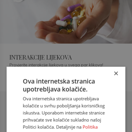
INTERAKCIJE LIJEKOVA
Provjerite interakcije lijekova u svega par klikova!
×
Ova internetska stranica
upotrebljava kolačiće.
Ova internetska stranica upotrebljava
Šećerna bolest tip 2 = kardiovaskularna
kolačiće u svrhu poboljšanja korisničkog
bolest
iskustva. Uporabom internetske stranice
prihvaćate sve kolačiće sukladno našoj
doc. dr. sc. Višnja Kokić Maleš,
Politici kolačića. Detaljnije na
Politika
dr.med., specijalististica