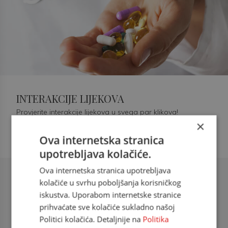
INTERAKCIJE LIJEKOVA
Provjerite interakcije lijekova u svega par klikova!
×
Ova internetska stranica
upotrebljava kolačiće.
Ova internetska stranica upotrebljava
Šećerna bolest tip 2 = kardiovaskularna
kolačiće u svrhu poboljšanja korisničkog
bolest
iskustva. Uporabom internetske stranice
prihvaćate sve kolačiće sukladno našoj
doc. dr. sc. Višnja Kokić Maleš,
Politici kolačića. Detaljnije na
Politika
dr.med., specijalististica