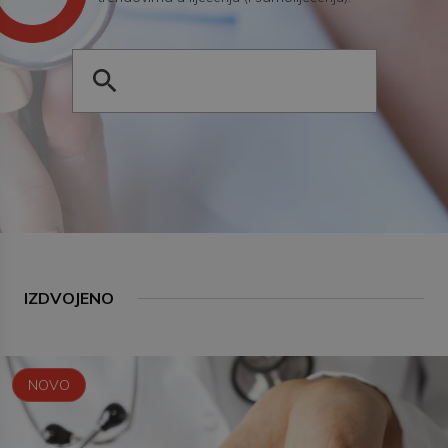
IZDVOJENO
NOVO