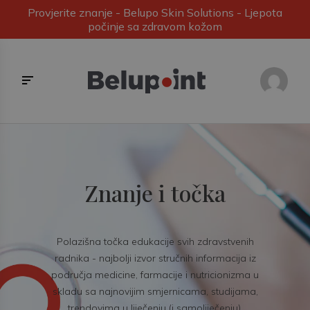
Provjerite znanje - Belupo Skin Solutions - Ljepota
počinje sa zdravom kožom
Znanje i točka
Polazišna točka edukacije svih zdravstvenih
radnika - najbolji izvor stručnih informacija iz
područja medicine, farmacije i nutricionizma u
skladu sa najnovijim smjernicama, studijama,
trendovima u liječenju (i samoliječenju).