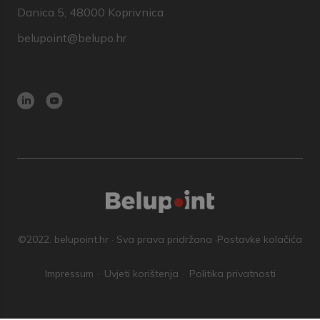
Danica 5, 48000 Koprivnica
belupoint@belupo.hr
©2022. belupoint.hr · Sva prava pridržana ·
Postavke kolačića
Impressum
Uvjeti korištenja
Politika privatnosti