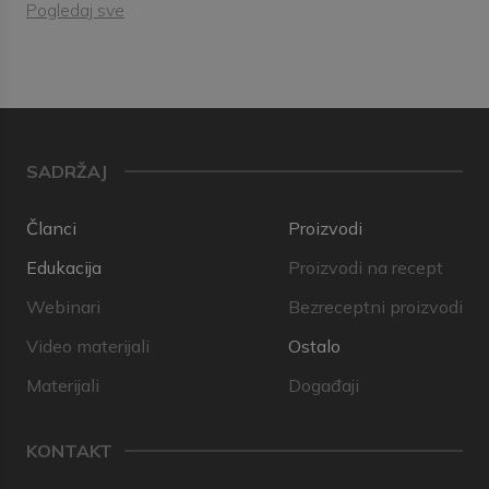
Pogledaj sve
SADRŽAJ
Članci
Proizvodi
Edukacija
Proizvodi na recept
Webinari
Bezreceptni proizvodi
Video materijali
Ostalo
Materijali
Događaji
KONTAKT