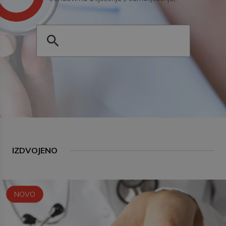
IZDVOJENO
NOVO