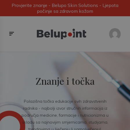
Provjerite znanje - Belupo Skin Solutions - Ljepota
počinje sa zdravom kožom
Znanje i točka
Polazišna točka edukacije svih zdravstvenih
radnika - najbolji izvor stručnih informacija iz
područja medicine, farmacije i nutricionizma u
skladu sa najnovijim smjernicama, studijama,
trendovima u liječenju (i samoliječenju).