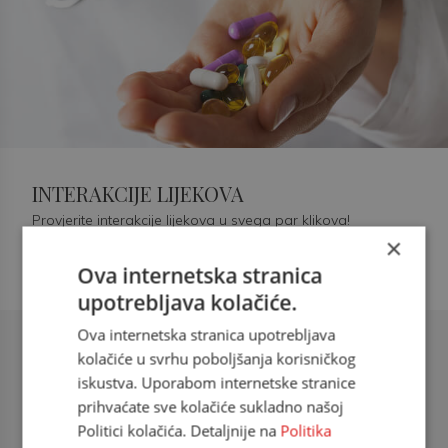
INTERAKCIJE LIJEKOVA
Provjerite interakcije lijekova u svega par klikova!
×
Ova internetska stranica
upotrebljava kolačiće.
Ova internetska stranica upotrebljava
Šećerna bolest tip 2 = kardiovaskularna
kolačiće u svrhu poboljšanja korisničkog
bolest
iskustva. Uporabom internetske stranice
prihvaćate sve kolačiće sukladno našoj
doc. dr. sc. Višnja Kokić Maleš,
Politici kolačića. Detaljnije na
Politika
dr.med., specijalististica