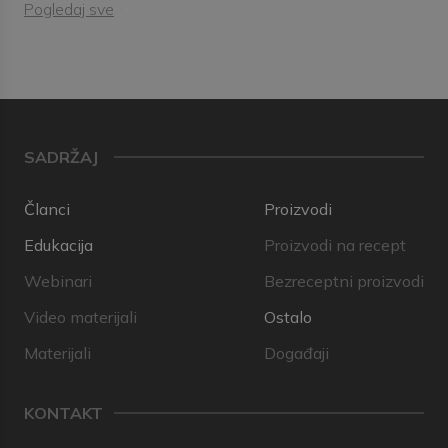
Pogledaj sve
SADRŽAJ
Članci
Proizvodi
Edukacija
Proizvodi na recept
Webinari
Bezreceptni proizvodi
Video materijali
Ostalo
Materijali
Događaji
KONTAKT