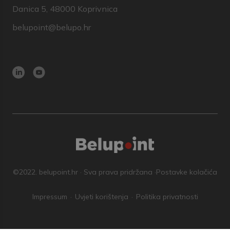
Danica 5, 48000 Koprivnica
belupoint@belupo.hr
©2022. belupoint.hr · Sva prava pridržana ·
Postavke kolačića
Impressum
Uvjeti korištenja
Politika privatnosti