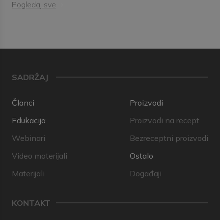
Pogledaj sve
SADRŽAJ
Članci
Proizvodi
Edukacija
Proizvodi na recept
Webinari
Bezreceptni proizvodi
Video materijali
Ostalo
Materijali
Događaji
KONTAKT