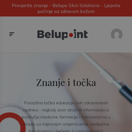
Provjerite znanje - Belupo Skin Solutions - Ljepota
počinje sa zdravom kožom
Znanje i točka
Polazišna točka edukacije svih zdravstvenih
radnika - najbolji izvor stručnih informacija iz
područja medicine, farmacije i nutricionizma u
skladu sa najnovijim smjernicama, studijama,
trendovima u liječenju (i samoliječenju).