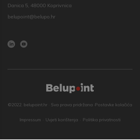
Danica 5, 48000 Koprivnica
belupoint@belupo.hr
©2022. belupoint.hr · Sva prava pridržana ·
Postavke kolačića
Impressum
Uvjeti korištenja
Politika privatnosti