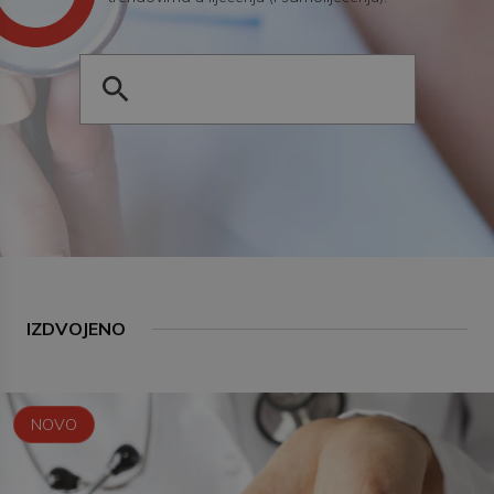
IZDVOJENO
NOVO