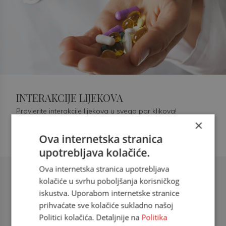
INTERAKCIJE LIJEKOVA
Provjerite interakcije lijekova u svega par klikova!
×
Ova internetska stranica
upotrebljava kolačiće.
Ova internetska stranica upotrebljava
Šećerna bolest tip 2 = kardiovaskularna
kolačiće u svrhu poboljšanja korisničkog
bolest
iskustva. Uporabom internetske stranice
prihvaćate sve kolačiće sukladno našoj
doc. dr. sc. Višnja Kokić Maleš,
Politici kolačića. Detaljnije na
Politika
dr.med., specijalististica