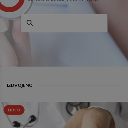
IZDVOJENO
NOVO