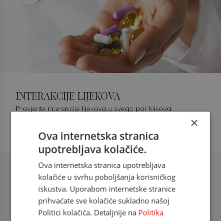
INTERAKCIJE LIJEKOVA
Provjerite interakcije lijekova u svega par klikova!
×
Ova internetska stranica
upotrebljava kolačiće.
Ova internetska stranica upotrebljava
Šećerna bolest tip 2 = kardiovaskularna
kolačiće u svrhu poboljšanja korisničkog
bolest
iskustva. Uporabom internetske stranice
prihvaćate sve kolačiće sukladno našoj
doc. dr. sc. Višnja Kokić Maleš,
Politici kolačića. Detaljnije na
Politika
dr.med., specijalististica