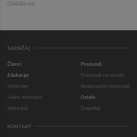
Pogledaj sve
SADRŽAJ
Članci
Proizvodi
Edukacija
Proizvodi na recept
Webinari
Bezreceptni proizvodi
Video materijali
Ostalo
Materijali
Događaji
KONTAKT