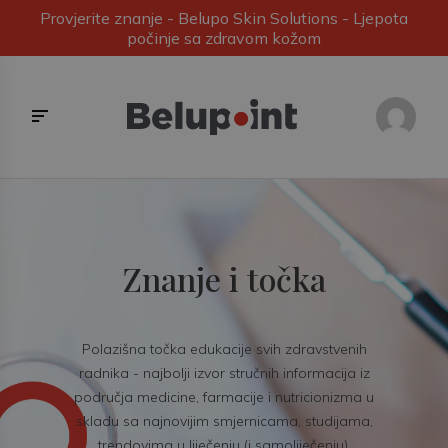
Provjerite znanje - Belupo Skin Solutions - Ljepota
počinje sa zdravom kožom
Znanje i točka
Polazišna točka edukacije svih zdravstvenih
radnika - najbolji izvor stručnih informacija iz
područja medicine, farmacije i nutricionizma u
skladu sa najnovijim smjernicama, studijama,
trendovima u liječenju (i samoliječenju).