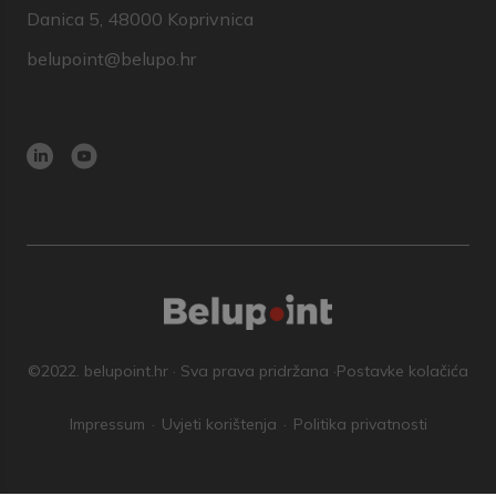
Danica 5, 48000 Koprivnica
belupoint@belupo.hr
©2022. belupoint.hr · Sva prava pridržana ·
Postavke kolačića
Impressum
Uvjeti korištenja
Politika privatnosti