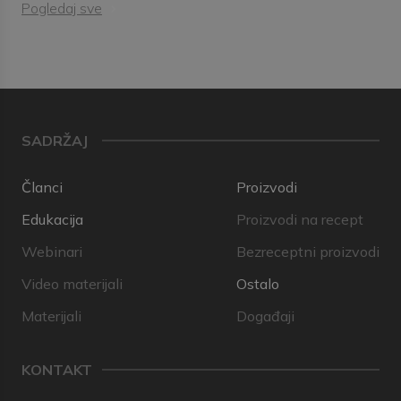
Pogledaj sve
SADRŽAJ
Članci
Proizvodi
Edukacija
Proizvodi na recept
Webinari
Bezreceptni proizvodi
Video materijali
Ostalo
Materijali
Događaji
KONTAKT