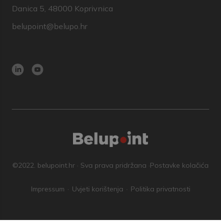
Danica 5, 48000 Koprivnica
belupoint@belupo.hr
©2022. belupoint.hr · Sva prava pridržana ·
Postavke kolačića
Impressum
Uvjeti korištenja
Politika privatnosti