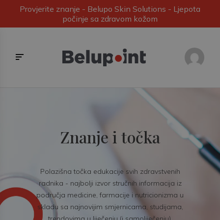
Provjerite znanje - Belupo Skin Solutions - Ljepota
počinje sa zdravom kožom
Znanje i točka
Polazišna točka edukacije svih zdravstvenih
radnika - najbolji izvor stručnih informacija iz
područja medicine, farmacije i nutricionizma u
skladu sa najnovijim smjernicama, studijama,
trendovima u liječenju (i samoliječenju).