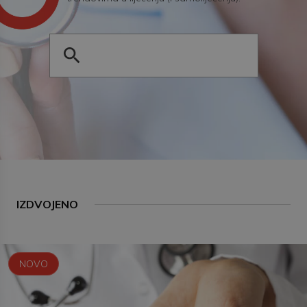
IZDVOJENO
NOVO