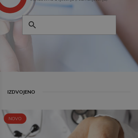
IZDVOJENO
NOVO