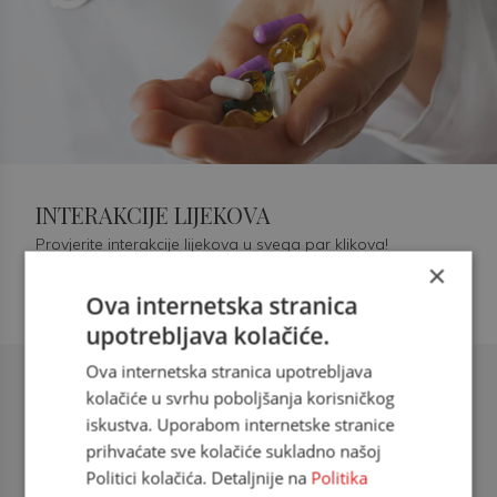
INTERAKCIJE LIJEKOVA
Provjerite interakcije lijekova u svega par klikova!
×
Ova internetska stranica
upotrebljava kolačiće.
Ova internetska stranica upotrebljava
Šećerna bolest tip 2 = kardiovaskularna
kolačiće u svrhu poboljšanja korisničkog
bolest
iskustva. Uporabom internetske stranice
prihvaćate sve kolačiće sukladno našoj
doc. dr. sc. Višnja Kokić Maleš,
Politici kolačića. Detaljnije na
Politika
dr.med., specijalististica