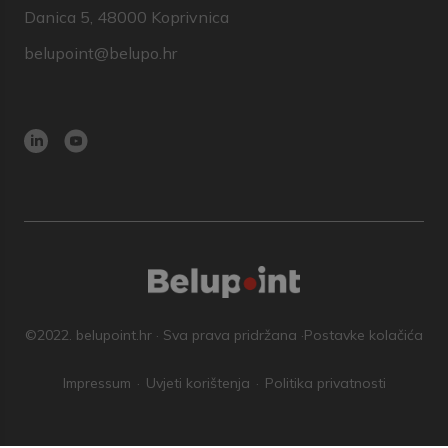
Danica 5, 48000 Koprivnica
belupoint@belupo.hr
©2022. belupoint.hr · Sva prava pridržana ·
Postavke kolačića
Impressum
Uvjeti korištenja
Politika privatnosti