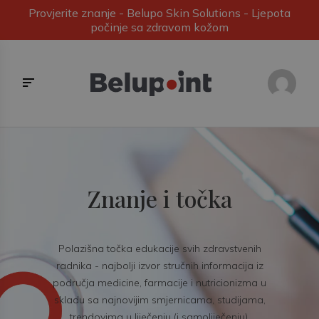
Provjerite znanje - Belupo Skin Solutions - Ljepota
počinje sa zdravom kožom
Znanje i točka
Polazišna točka edukacije svih zdravstvenih
radnika - najbolji izvor stručnih informacija iz
područja medicine, farmacije i nutricionizma u
skladu sa najnovijim smjernicama, studijama,
trendovima u liječenju (i samoliječenju).