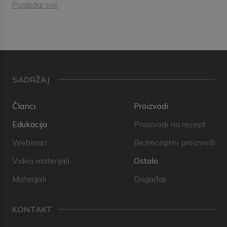
Pogledaj sve
SADRŽAJ
Članci
Proizvodi
Edukacija
Proizvodi na recept
Webinari
Bezreceptni proizvodi
Video materijali
Ostalo
Materijali
Događaji
KONTAKT