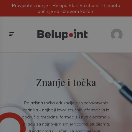
Provjerite znanje - Belupo Skin Solutions - Ljepota
počinje sa zdravom kožom
Znanje i točka
Polazišna točka edukacije svih zdravstvenih
radnika - najbolji izvor stručnih informacija iz
područja medicine, farmacije i nutricionizma u
skladu sa najnovijim smjernicama, studijama,
trendovima u liječenju (i samoliječenju).