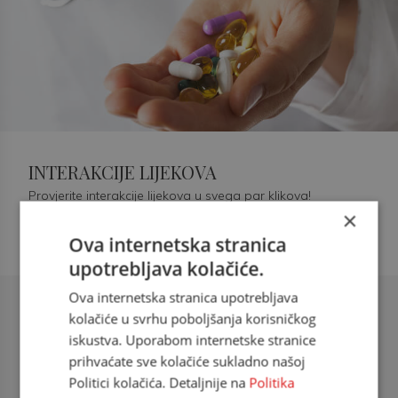
INTERAKCIJE LIJEKOVA
Provjerite interakcije lijekova u svega par klikova!
×
Ova internetska stranica
upotrebljava kolačiće.
Ova internetska stranica upotrebljava
Šećerna bolest tip 2 = kardiovaskularna
kolačiće u svrhu poboljšanja korisničkog
bolest
iskustva. Uporabom internetske stranice
prihvaćate sve kolačiće sukladno našoj
doc. dr. sc. Višnja Kokić Maleš,
Politici kolačića. Detaljnije na
Politika
dr.med., specijalististica