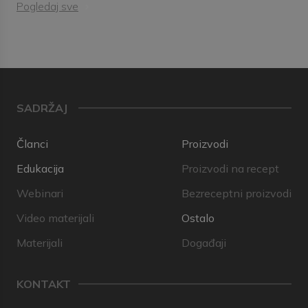
Pogledaj sve
SADRŽAJ
Članci
Proizvodi
Edukacija
Proizvodi na recept
Webinari
Bezreceptni proizvodi
Video materijali
Ostalo
Materijali
Događaji
KONTAKT