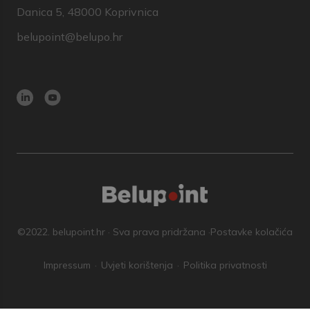
Danica 5, 48000 Koprivnica
belupoint@belupo.hr
©2022. belupoint.hr · Sva prava pridržana ·
Postavke kolačića
Impressum
Uvjeti korištenja
Politika privatnosti