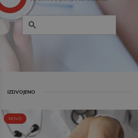
IZDVOJENO
NOVO