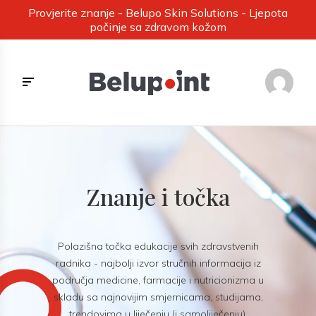
Provjerite znanje - Belupo Skin Solutions - Ljepota
počinje sa zdravom kožom
Znanje i točka
Polazišna točka edukacije svih zdravstvenih
radnika - najbolji izvor stručnih informacija iz
područja medicine, farmacije i nutricionizma u
skladu sa najnovijim smjernicama, studijama,
trendovima u liječenju (i samoliječenju).