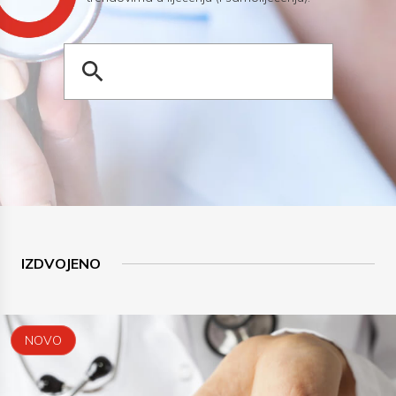
IZDVOJENO
NOVO