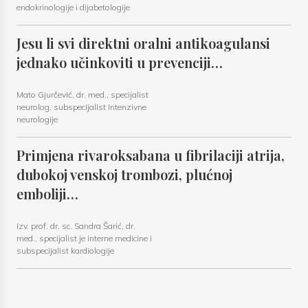
endokrinologije i dijabetologije
Jesu li svi direktni oralni antikoagulansi
jednako učinkoviti u prevenciji…
Mato Gjurčević, dr. med., specijalist
neurolog, subspecijalist intenzivne
neurologije
Primjena rivaroksabana u fibrilaciji atrija,
dubokoj venskoj trombozi, plućnoj
emboliji…
Izv. prof. dr. sc. Sandra Šarić, dr.
med., specijalist je interne medicine i
subspecijalist kardiologije