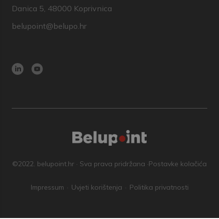
Danica 5, 48000 Koprivnica
belupoint@belupo.hr
©2022. belupoint.hr · Sva prava pridržana ·
Postavke kolačića
Impressum
Uvjeti korištenja
Politika privatnosti