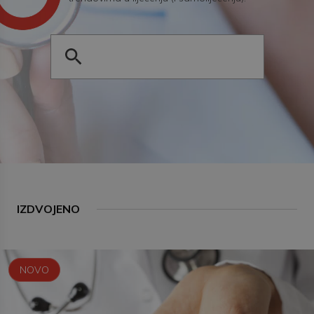
IZDVOJENO
NOVO