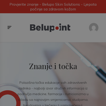
Provjerite znanje - Belupo Skin Solutions - Ljepota
počinje sa zdravom kožom
Znanje i točka
Polazišna točka edukacije svih zdravstvenih
radnika - najbolji izvor stručnih informacija iz
područja medicine, farmacije i nutricionizma u
skladu sa najnovijim smjernicama, studijama,
trendovima u liječenju (i samoliječenju).