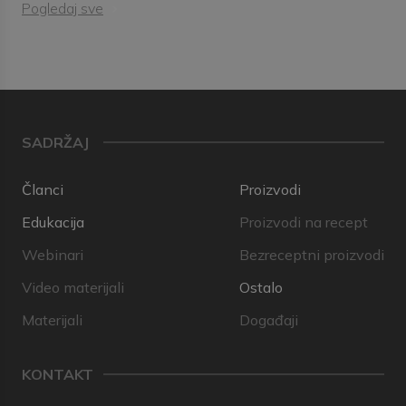
Pogledaj sve
SADRŽAJ
Članci
Proizvodi
Edukacija
Proizvodi na recept
Webinari
Bezreceptni proizvodi
Video materijali
Ostalo
Materijali
Događaji
KONTAKT