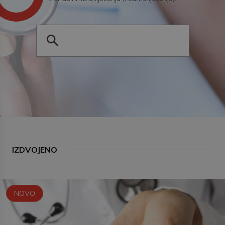
IZDVOJENO
NOVO