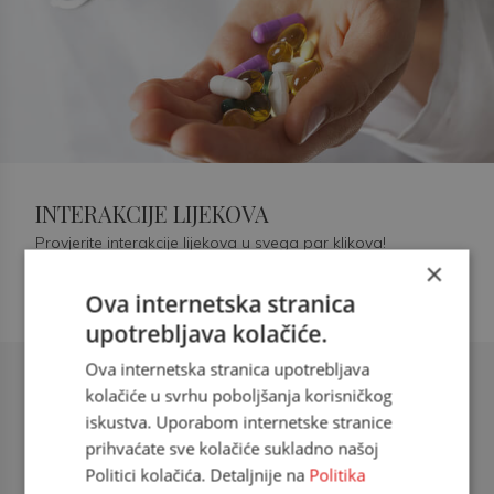
INTERAKCIJE LIJEKOVA
Provjerite interakcije lijekova u svega par klikova!
×
Ova internetska stranica
upotrebljava kolačiće.
Ova internetska stranica upotrebljava
Šećerna bolest tip 2 = kardiovaskularna
kolačiće u svrhu poboljšanja korisničkog
bolest
iskustva. Uporabom internetske stranice
prihvaćate sve kolačiće sukladno našoj
doc. dr. sc. Višnja Kokić Maleš,
Politici kolačića. Detaljnije na
Politika
dr.med., specijalististica