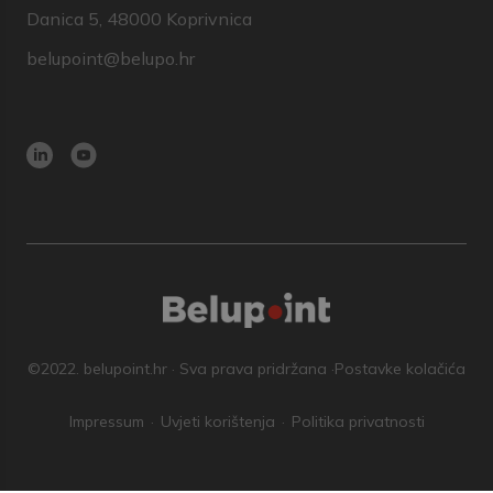
Danica 5, 48000 Koprivnica
belupoint@belupo.hr
©2022. belupoint.hr · Sva prava pridržana ·
Postavke kolačića
Impressum
Uvjeti korištenja
Politika privatnosti