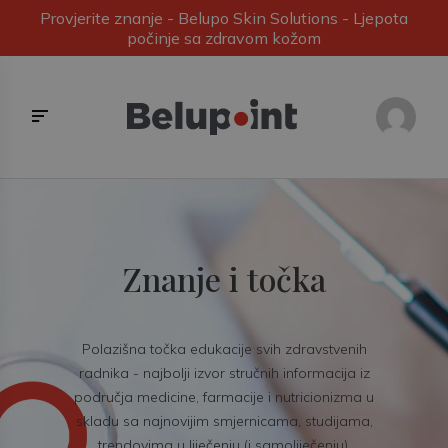
Provjerite znanje - Belupo Skin Solutions - Ljepota
počinje sa zdravom kožom
Znanje i točka
Polazišna točka edukacije svih zdravstvenih
radnika - najbolji izvor stručnih informacija iz
područja medicine, farmacije i nutricionizma u
skladu sa najnovijim smjernicama, studijama,
trendovima u liječenju (i samoliječenju).