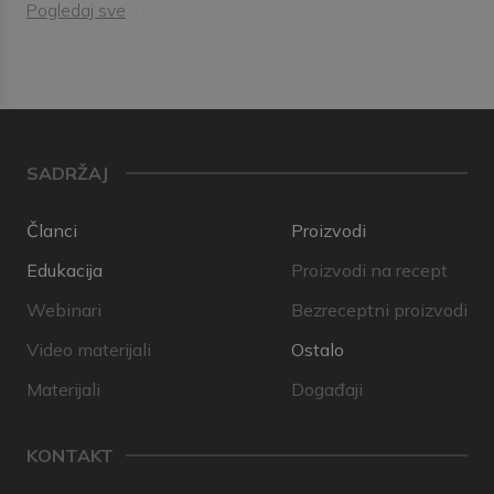
Pogledaj sve
SADRŽAJ
Članci
Proizvodi
Edukacija
Proizvodi na recept
Webinari
Bezreceptni proizvodi
Video materijali
Ostalo
Materijali
Događaji
KONTAKT