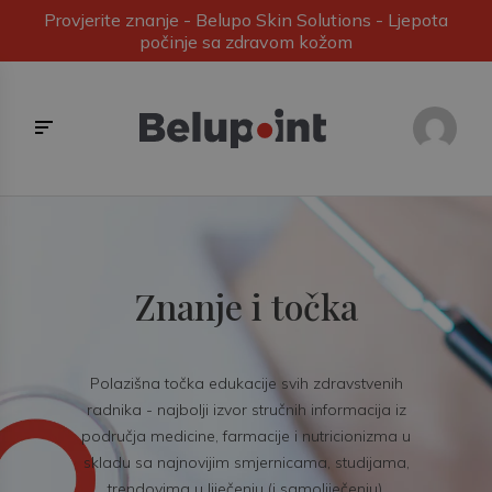
Provjerite znanje - Belupo Skin Solutions - Ljepota
počinje sa zdravom kožom
Znanje i točka
Polazišna točka edukacije svih zdravstvenih
radnika - najbolji izvor stručnih informacija iz
područja medicine, farmacije i nutricionizma u
skladu sa najnovijim smjernicama, studijama,
trendovima u liječenju (i samoliječenju).