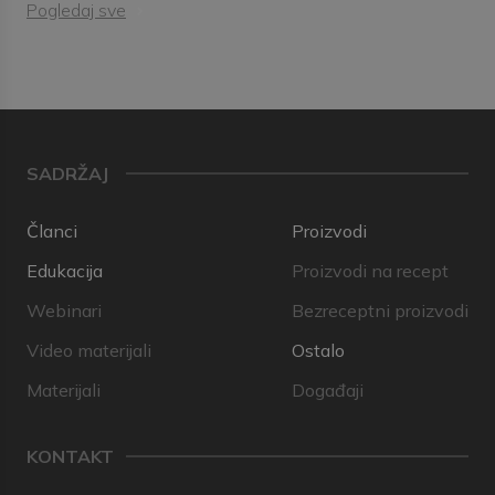
Pogledaj sve
SADRŽAJ
Članci
Proizvodi
Edukacija
Proizvodi na recept
Webinari
Bezreceptni proizvodi
Video materijali
Ostalo
Materijali
Događaji
KONTAKT