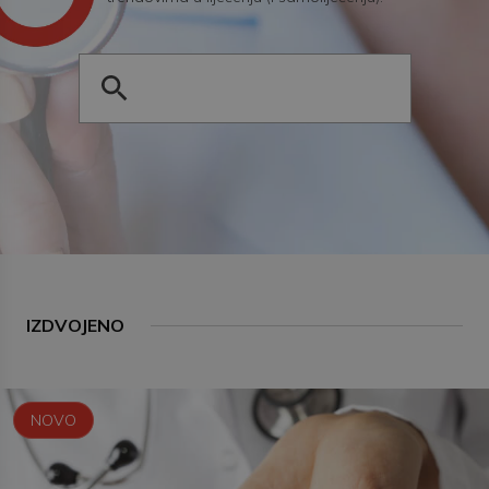
IZDVOJENO
NOVO