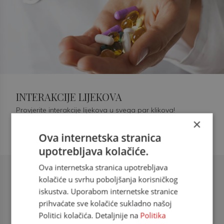
INTERAKCIJE LIJEKOVA
Provjerite interakcije lijekova u svega par klikova!
×
Ova internetska stranica
upotrebljava kolačiće.
Ova internetska stranica upotrebljava
Šećerna bolest tip 2 = kardiovaskularna
kolačiće u svrhu poboljšanja korisničkog
bolest
iskustva. Uporabom internetske stranice
prihvaćate sve kolačiće sukladno našoj
doc. dr. sc. Višnja Kokić Maleš,
Politici kolačića. Detaljnije na
Politika
dr.med., specijalististica