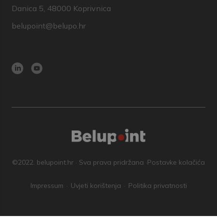
Danica 5, 48000 Koprivnica
belupoint@belupo.hr
©2022. belupoint.hr · Sva prava pridržana ·
Postavke kolačića
Impressum
Uvjeti korištenja
Politika privatnosti