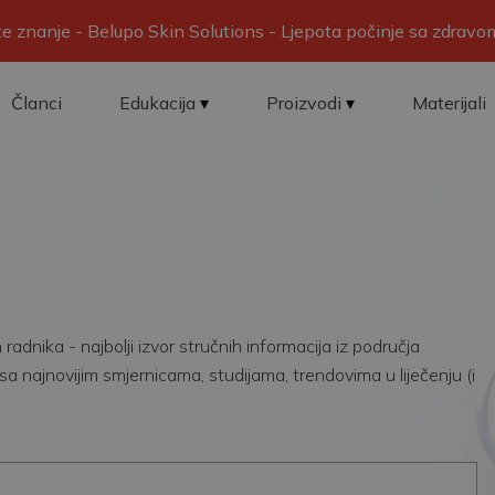
ite znanje - Belupo Skin Solutions - Ljepota počinje sa zdrav
Članci
Edukacija
Proizvodi
Materijali
adnika - najbolji izvor stručnih informacija iz područja
sa najnovijim smjernicama, studijama, trendovima u liječenju (i