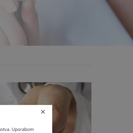
×
skustva. Uporabom