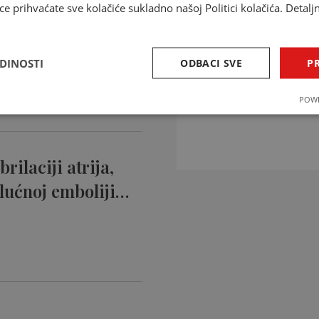
ce prihvaćate sve kolačiće sukladno našoj Politici kolačića. Detalj
ntikoagulansi
ciji…
EDINOSTI
ODBACI SVE
PR
INTERAKCIJE 
POWE
Provjerite interakcije li
rilaciji atrija,
lućnoj emboliji…