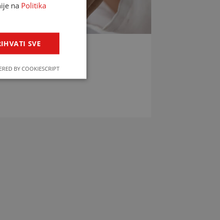
nije na
Politika
IHVATI SVE
LIJEKOVA
RED BY COOKIESCRIPT
jekova u svega par klikova!