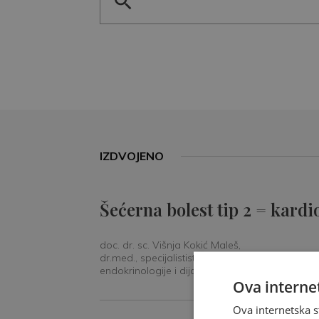
IZDVOJENO
Šećerna bolest tip 2 = kardi
doc. dr. sc. Višnja Kokić Maleš,
dr.med., specijalististica
endokrinologije i dijabetologije
Ova internet
Ova internetska s