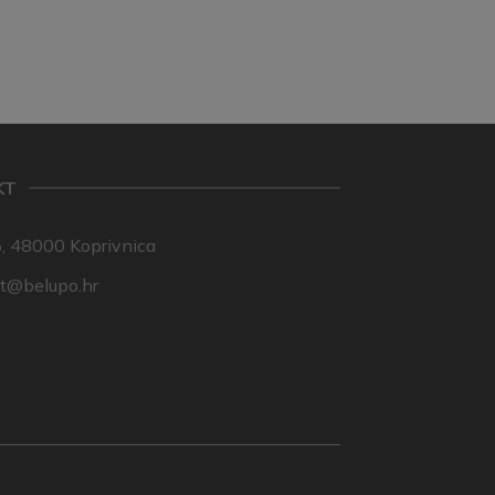
KT
, 48000 Koprivnica
nt@belupo.hr