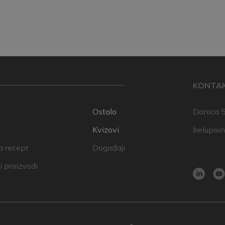
KONTA
Ostalo
Danica 5
Kvizovi
belupoi
a recept
Događaji
 proizvodi