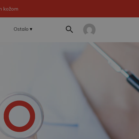
om kožom
Ostalo