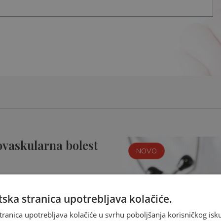
ovaskularna bolest
NOVO
ska stranica upotrebljava kolačiće.
tranica upotrebljava kolačiće u svrhu poboljšanja korisničkog i