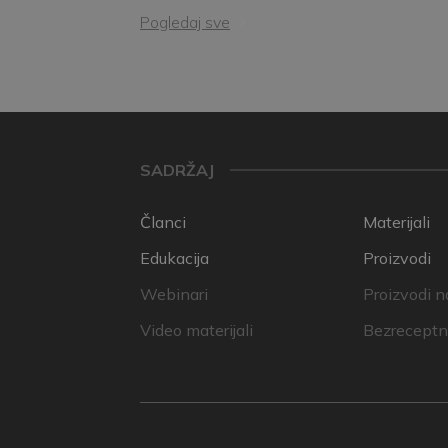
Pogledaj sve
SADRŽAJ
Članci
Materijali
Edukacija
Proizvodi
Webinari
Proizvodi n
Video materijali
Bezreceptni