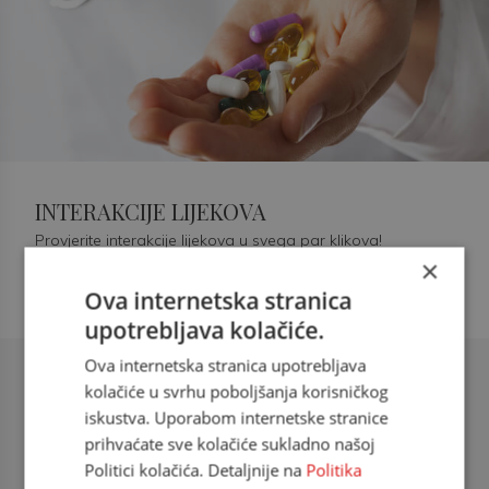
INTERAKCIJE LIJEKOVA
Provjerite interakcije lijekova u svega par klikova!
×
Ova internetska stranica
upotrebljava kolačiće.
Ova internetska stranica upotrebljava
Šećerna bolest tip 2 = kardiovaskularna
kolačiće u svrhu poboljšanja korisničkog
bolest
iskustva. Uporabom internetske stranice
prihvaćate sve kolačiće sukladno našoj
doc. dr. sc. Višnja Kokić Maleš,
Politici kolačića. Detaljnije na
Politika
dr.med., specijalististica