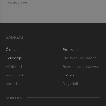
Pogledaj sve
SADRŽAJ
Članci
Proizvodi
Edukacija
Proizvodi na recept
Webinari
Bezreceptni proizvodi
Video materijali
Ostalo
Materijali
Događaji
KONTAKT