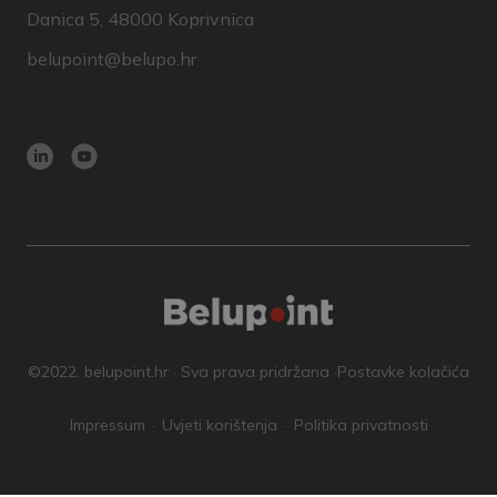
Danica 5, 48000 Koprivnica
belupoint@belupo.hr
©2022. belupoint.hr · Sva prava pridržana ·
Postavke kolačića
Impressum
Uvjeti korištenja
Politika privatnosti