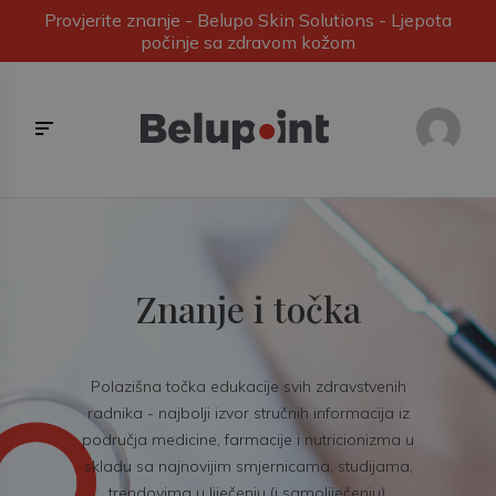
Provjerite znanje - Belupo Skin Solutions - Ljepota
počinje sa zdravom kožom
Znanje i točka
Polazišna točka edukacije svih zdravstvenih
radnika - najbolji izvor stručnih informacija iz
područja medicine, farmacije i nutricionizma u
skladu sa najnovijim smjernicama, studijama,
trendovima u liječenju (i samoliječenju).