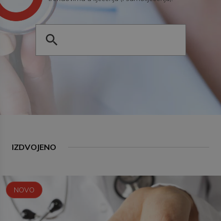
IZDVOJENO
NOVO